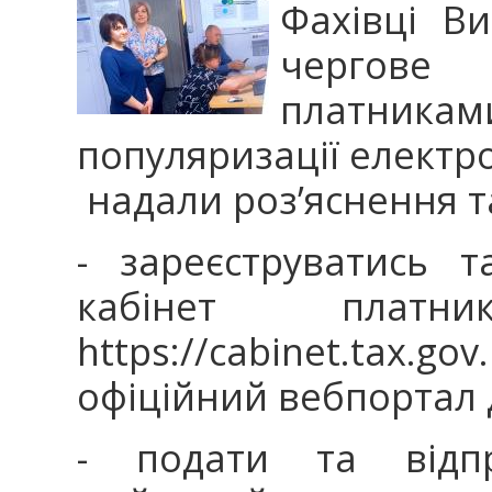
Фахівці В
чергове
платни
популяризації електро
надали роз’яснення т
- зареєструватись 
кабінет платн
https://cabinet.ta
офіційний вебпортал 
- подати та відп