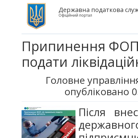
Державна податкова служб
Офіційний портал
Припинення ФОП:
подати ліквідацій
Головне управління
опубліковано 0
Після вне
державног
підприємни