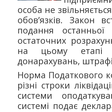
особа не звільняєтьс
обов’язків. Закон в
подання останньої 
остаточних розрахун
на цьому етапі 
донарахувань, штрафі
Норма Податкового к
різні строки ліквідац
системи оподаткув
системі подає декла