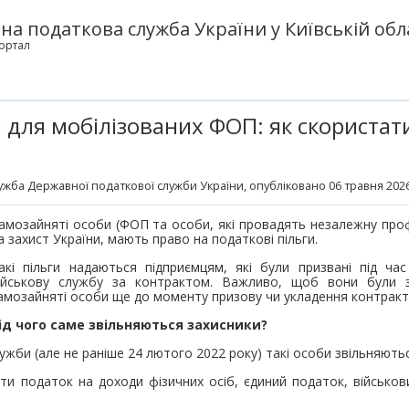
а податкова служба України у Київській обл
ортал
и для мобілізованих ФОП: як скористат
ужба Державної податкової служби України
, опубліковано 06 травня 2026
амозайняті особи (ФОП та особи, які провадять незалежну профес
а захист України, мають право на податкові пільги.
акі пільги надаються підприємцям, які були призвані під час
ійськову службу за контрактом. Важливо, щоб вони були 
амозайняті особи ще до моменту призову чи укладення контракт
ід чого саме звільняються захисники?
лужби (але не раніше 24 лютого 2022 року) такі особи звільняютьс
ти податок на доходи фізичних осіб, єдиний податок, військов