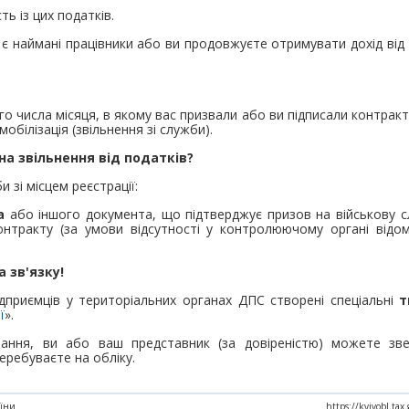
ть із цих податків.
с є наймані працівники або ви продовжуєте отримувати дохід від 
го числа місяця, в якому вас призвали або ви підписали контракт
мобілізація (звільнення зі служби).
а звільнення від податків?
 зі місцем реєстрації:
а
або іншого документа, що підтверджує призов на військову слу
онтракту (за умови відсутності у контролюючому органі відо
 зв'язку!
ідприємців у територіальних органах ДПС створені спеціальні
т
ї
».
ання, ви або ваш представник (за довіреністю) можете зв
еребуваєте на обліку.
аїни
https://kyivobl.ta