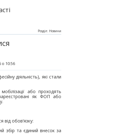
асті
Розділ: Новини
ися
 о 10:56
ійну діяльність), які стали
 мобілізації або проходять
зареєстровані як ФОП або
у.
я від обов’язку:
ий збір та єдиний внесок за