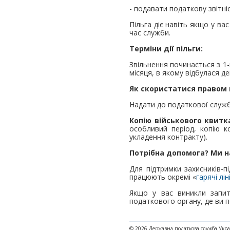
- подавати податкову звітніс
Пільга діє навіть якщо у ва
час служби.
Терміни дії пільги:
Звільнення починається з 1-
місяця, в якому відбулася де
Як скористатися правом н
Надати до податкової служби
Копію військового квитк
особливий період, копію к
укладення контракту).
Потрібна допомога? Ми на
Для підтримки захисників-п
працюють окремі «
гарячі ліні
Якщо у вас виникли запит
податкового органу, де ви п
© 2026 Державна податкова служба Укр