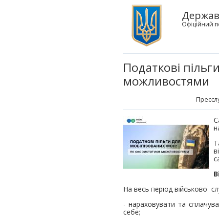
Державн
Офіційний п
Податкові пільг
можливостями
Прессл
С
н
Т
в
с
В
На весь період військової с
- нараховувати та сплачува
себе;