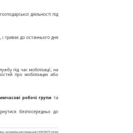
господарської діяльності під
, і триває до останнього дня
жбу під час мобілізації, на
мостей про мобілізацію або
имчасові робочі групи
та
ернутися безпосередньо до
x.gov.ua/media-ark/news-ark/1007875.html