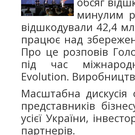
обсяг відш
минулим р
відшкодували 42,4 мл
працює над збережен
Про це розповів Гол
під час міжнародн
Evolution. Виробницт
Масштабна дискусія о
представників бізнес
усієї України, інвесто
партнерів.