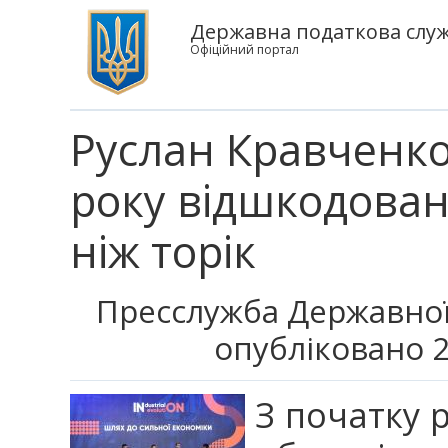
Державна податкова служб
Офіційний портал
Руслан Кравченко
року відшкодован
ніж торік
Пресслужба Державної
опубліковано 2
З початку 