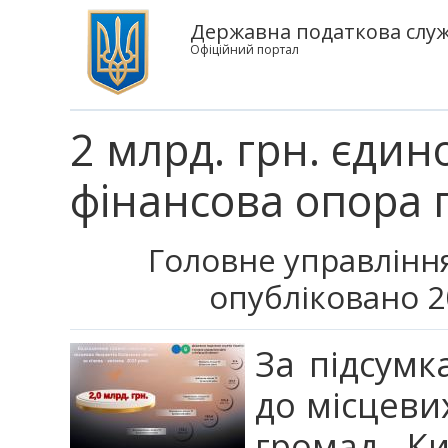
Державна податкова служб
Офіційний портал
2 млрд. грн. єдин
фінансова опора
Головне управління
опубліковано 2
За підсумк
до місцеви
громад Ки