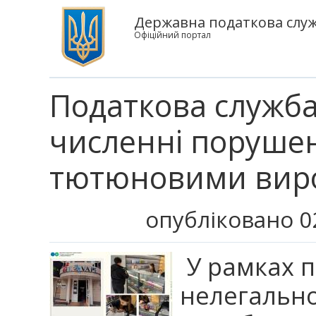
Державна податкова служб
Офіційний портал
Податкова служб
численні порушен
тютюновими вир
опубліковано 0
У рамках п
нелегально