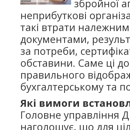
збройної аг
неприбуткові організа
такі втрати належни
документами, результ
за потреби, сертифік
обставини. Саме ці д
правильного відобра
бухгалтерському та п
Які вимоги встанов
Головне управління ДП
наголошує, що для ціл