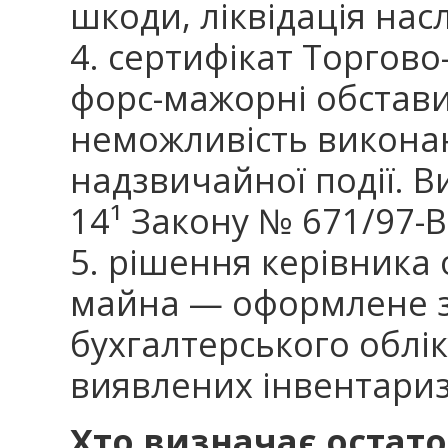
шкоди, ліквідація насл
4. сертифікат Торгов
форс-мажорні обстави
неможливість виконан
надзвичайної події. Ви
14¹ Закону № 671/97-В
5. рішення керівника 
майна — оформлене 
бухгалтерського облік
виявлених інвентариз
Хто визначає остат