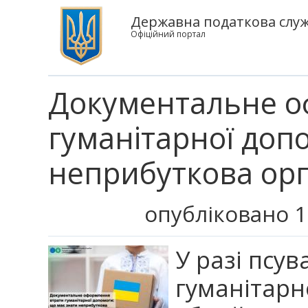
Державна податкова служб
Офіційний портал
Документальне о
гуманітарної доп
неприбуткова орг
опубліковано 1
У разі псу
гуманітарн