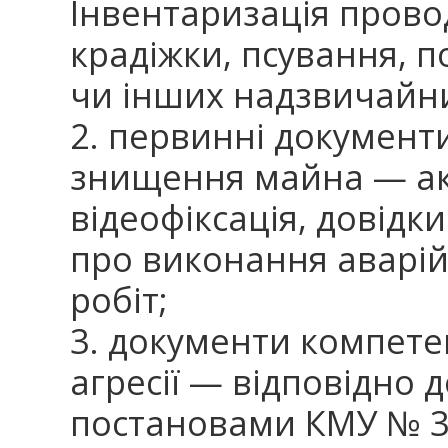
Інвентаризація прово
крадіжки, псування, п
чи інших надзвичайни
2. первинні докумен
знищення майна — акти
відеофіксація, довідк
про виконання аварі
робіт;
3. документи компете
агресії — відповідно 
постановами КМУ № 3