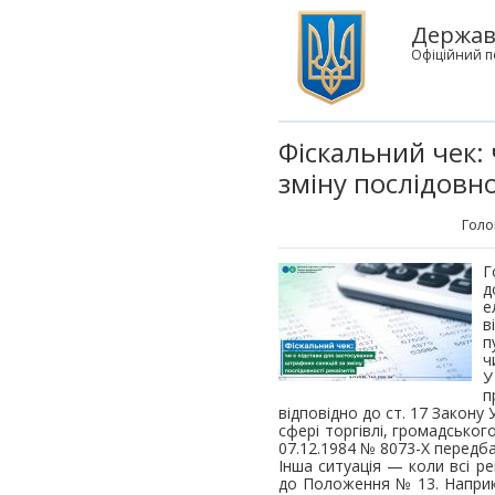
Державн
Офіційний п
Фіскальний чек: 
зміну послідовно
Голо
Г
д
е
в
п
ч
У
п
відповідно до ст. 17 Закону
сфері торгівлі, громадськог
07.12.1984 № 8073-Х передб
Інша ситуація — коли всі рек
до Положення № 13. Наприкл