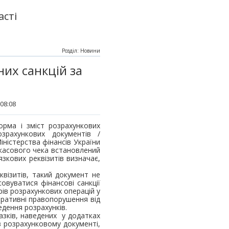
асті
Розділ: Новини
них санкцій за
08:08
орма і зміст розрахункових
зрахункових документів /
ністерства фінансів України
о касового чека встановлений
язкових реквізитів визначає,
квізитів, такий документ не
овуватися фінансові санкції
рів розрахункових операцій у
стративні правопорушення від
дення розрахунків.
разків, наведених у додатках
в розрахунковому документі,