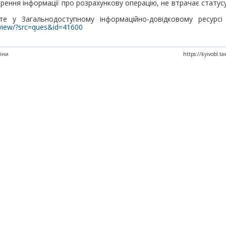
рення інформації про розрахункову операцію, не втрачає статусу 
е у Загальнодоступному інформаційно-довідковому ресурсі
z/view/?src=ques&id=41600
аїни
https://kyivobl.t