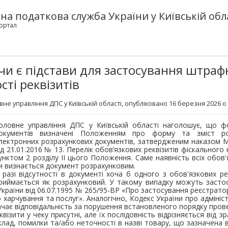
а податкова служба України у Київській обл
ортал
чи є підстави для застосування штраф
сті реквізитів
вне управління ДПС у Київській області
, опубліковано 16 березня 2026 о 
оловне управління ДПС у Київській області наголошує, що ф
окументів визначені Положенням про форму та зміст ро
лектронних розрахункових документів, затвердженим наказом Мі
ід 21.01.2016 № 13. Перелік обов’язкових реквізитів фіскальног
унктом 2 розділу ІІ цього Положення. Саме наявність всіх обов'
и визнається документ розрахунковим.
 разі відсутності в документі хоча б одного з обов'язкових ре
риймається як розрахунковий. У такому випадку можуть застос
 України від 06.07.1995 № 265/95-ВР «Про застосування реєстрато
о харчування та послуг». Аналогічно, Кодекс України про адміні
ачає відповідальність за порушення встановленого порядку прове
візити у чеку присутні, але їх послідовність відрізняється від з
ад, помилки та/або неточності в назві товару, що зазначена 