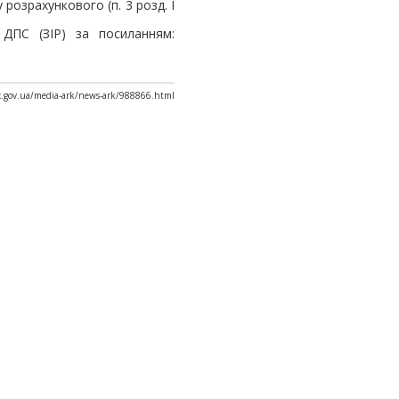
розрахункового (п. 3 розд. І
 ДПС (ЗІР) за посиланням:
ax.gov.ua/media-ark/news-ark/988866.html