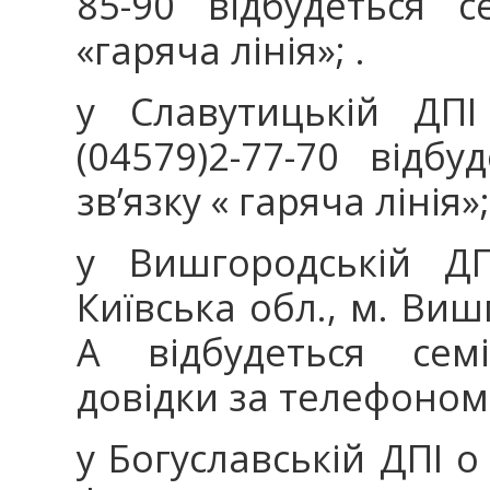
85-90 відбудеться с
«гаряча лінія»; .
у Славутицькій ДПІ
(04579)2-77-70 відб
зв’язку « гаряча лінія»;
у Вишгородській ДП
Київська обл., м. Виш
А відбудеться семі
довідки за телефоном:
у Богуславській ДПІ о 