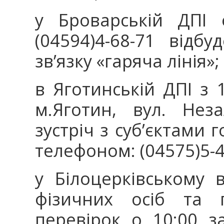
у Броварській ДПІ 
(04594)4-68-71 відб
зв’язку «гаряча лінія»;
в Яготинській ДПІ з 
м.Яготин, вул. Неза
зустріч з суб’єктами 
телефоном: (04575)5-4
у Білоцерківському в
фізичних осіб та 
перевірок о 10:00 з