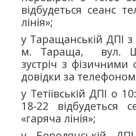
відбудеться сеанс те
лінія»;
у Таращанській ДПІ з 
м. Тараща, вул. Ше
зустріч з фізичними 
довідки за телефоном:
у Тетіївській ДПІ о 1
18-22 відбудеться с
«гаряча лінія»;
у Бородянській ДП