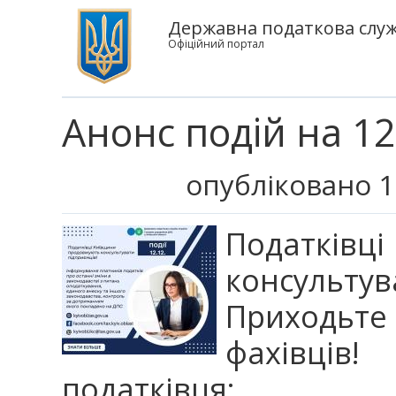
Державна податкова служб
Офіційний портал
Анонс подій на 12
опубліковано 1
Податківц
консуль
Приходьте 
фахівців
податківця: