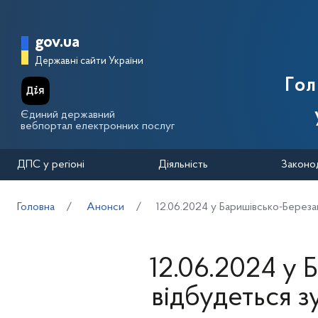
Перейти до основного вмісту
Головна сторінка Державної п
gov.ua
Державні сайти України
Го
Єдиний державний
вебпортал електронних послуг
ДПС у регіоні
Діяльність
Законо
Головна
Анонси
12.06.2024 у Баришівсько-Береза
12.06.2024 у 
відбудеться з