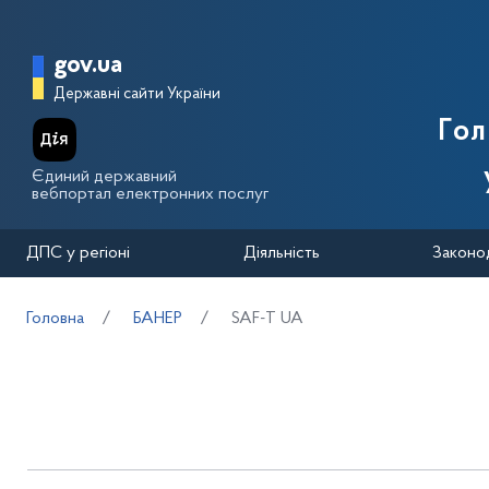
Перейти до основного вмісту
Головна сторінка Державної п
gov.ua
Державні сайти України
Го
Єдиний державний
вебпортал електронних послуг
ДПС у регіоні
Діяльність
Законо
Головна
БАНЕР
SAF-T UA