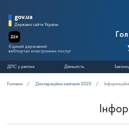
Перейти до основного вмісту
Головна сторінка Державної п
gov.ua
Державні сайти України
Го
Єдиний державний
вебпортал електронних послуг
ДПС у регіоні
Діяльність
Законо
Головна
Деклараційна кампанія 2023
Інформаційн
Інфор