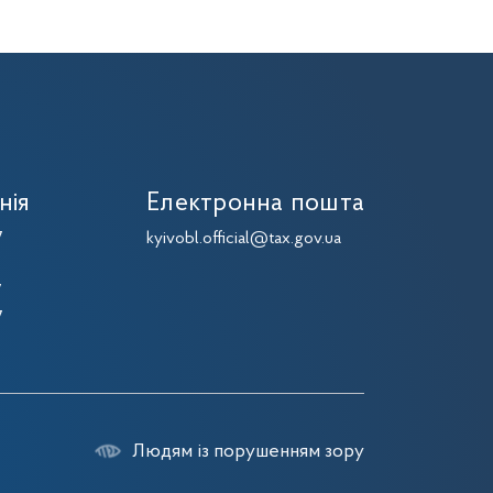
нія
Електронна пошта
7
kyivobl.official@tax.gov.ua
7
7
7
Людям із порушенням зору