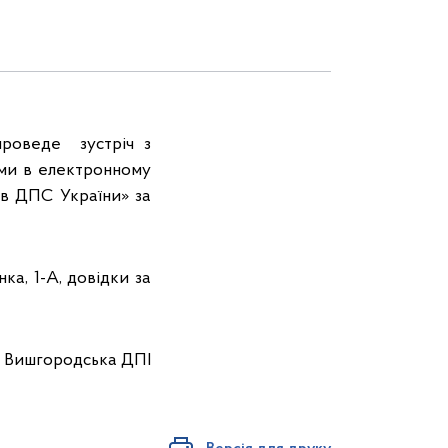
проведе зустріч з
ами в електронному
ів ДПС України» за
ка, 1-А, довідки за
Вишгородська ДПІ