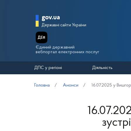
Перейти до основного вмісту
Головна сторінка Держа
gov.ua
Державні сайти України
Єдиний державний
вебпортал електронних послуг
ДПС у регіоні
Діяльність
Головна
Анонси
16.07.2025 у Вишго
16.07.20
зустр