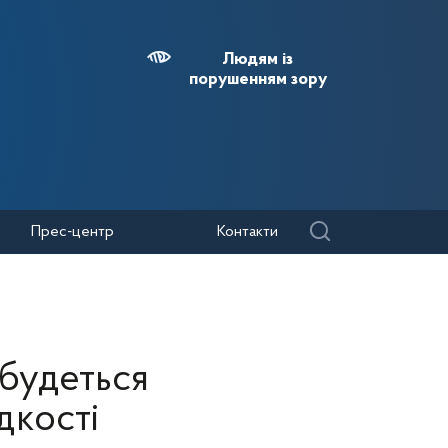
Людям із
порушенням зору
Прес-центр
Контакти
дбудеться
дкості