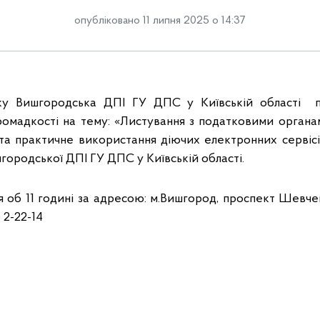
опубліковано 11 липня 2025 о 14:37
ку Вишгородська ДПІ ГУ ДПС у Київській області 
омадкості на тему: «Листування з податковими орган
 та практичне використання діючих електронних сервіс
шгородської ДПІ ГУ ДПС у Київській області.
я об 11 годині за адресою: м.Вишгород, проспект Шевчен
 2-22-14