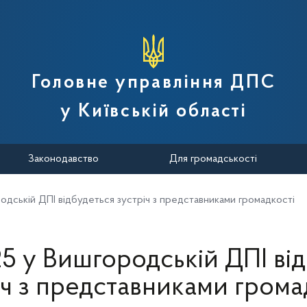
вної податкової служби України
Головне управління ДПС
у Київській області
Законодавство
Для громадськості
родській ДПІ відбудеться зустріч з представниками громадкості
25 у Вишгородській ДПІ ві
іч з представниками грома