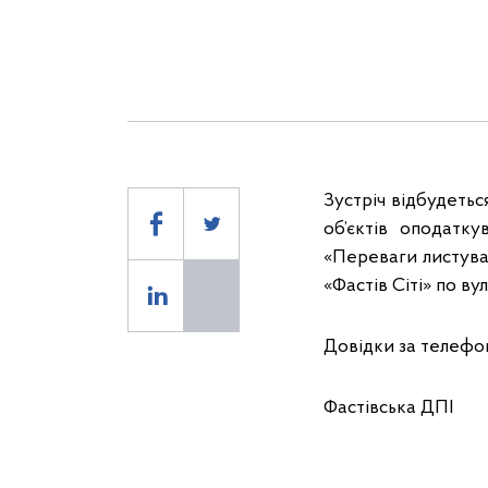
Зустріч відбудетьс
об’єктів оподатк
«Переваги листуван
«Фастів Сіті» по ву
Довідки за телефоно
Фастівська ДПІ