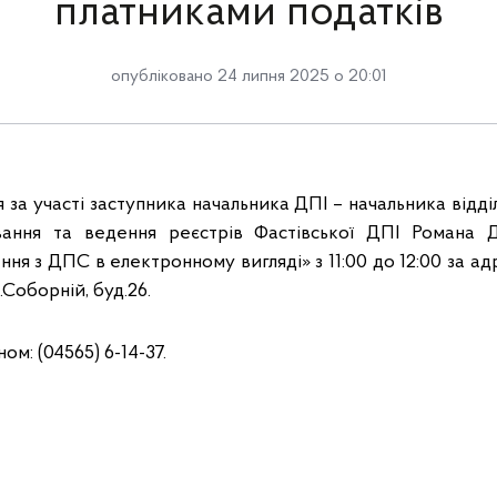
платниками податків
опубліковано 24 липня 2025 о 20:01
я за участі заступника начальника ДПІ – начальника відділ
ування та ведення реєстрів Фастівської ДПІ Романа 
ня з ДПС в електронному вигляді» з 11:00 до 12:00 за ад
л.Соборній, буд.26.
м: (04565) 6-14-37.