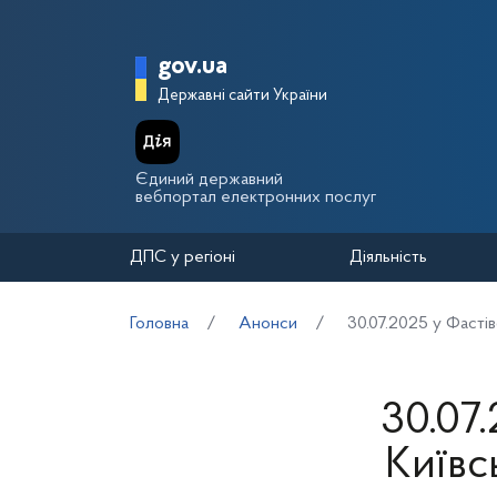
Перейти до основного вмісту
Головна сторінка Держа
gov.ua
Державні сайти України
Єдиний державний
вебпортал електронних послуг
ДПС у регіоні
Діяльність
Головна
Анонси
30.07.2025 у Фастів
30.07
Київсь