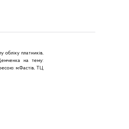
у обліку платників,
Демченка на тему:
ресою: м.Фастів, ТЦ