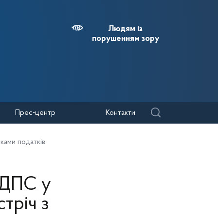
Людям із
порушенням зору
Прес-центр
Контакти
иками податків
 ДПС у
стріч з