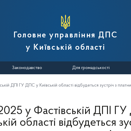
вної податкової служби України
Головне управління ДПС
у Київській області
Законодавство
Для громадськості
ській ДПІ ГУ ДПС у Київській області відбудеться зустріч з платн
.2025 у Фастівській ДПІ ГУ
кій області відбудеться зу