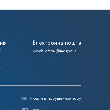
нія
Електронна пошта
7
kyivobl.official@tax.gov.ua
7
7
7
Людям із порушенням зору