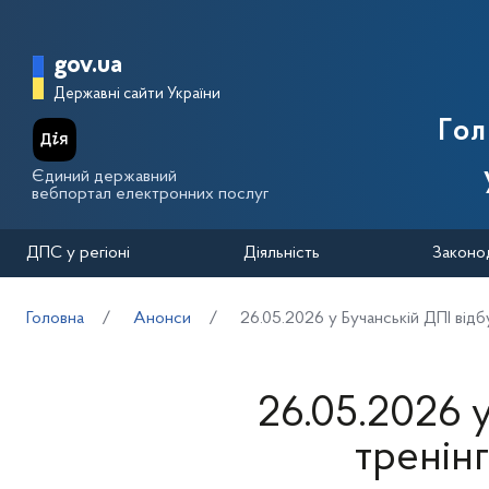
Перейти до основного вмісту
Головна сторінка Державної п
gov.ua
Державні сайти України
Го
Єдиний державний
вебпортал електронних послуг
ДПС у регіоні
Діяльність
Законо
Головна
Анонси
26.05.2026 у Бучанській ДПІ відб
26.05.2026 у
тренін