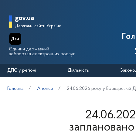
Перейти до основного вмісту
Головна сторінка Державної п
gov.ua
Державні сайти України
Го
Єдиний державний
вебпортал електронних послуг
ДПС у регіоні
Діяльність
Законо
Головна
Анонси
24.06.2026 року у Броварській ДП
24.06.202
заплановано 