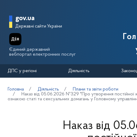
Перейти до основного вмісту
Головна сторінка Державної п
gov.ua
Державні сайти України
Го
Єдиний державний
вебпортал електронних послуг
ДПС у регіоні
Діяльність
Законо
Головна
Діяльність
Плани та звіти роботи
Наказ від 05.06.2026 №329 "Про утворення постійної ко
ознакою статі та сексуальних домагань у Головному управлінн
Наказ від 05