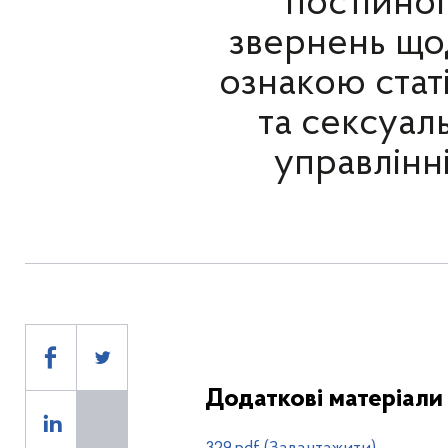
постійної
звернень щод
ознакою статі
та сексуал
управлінн
Додаткові матеріали