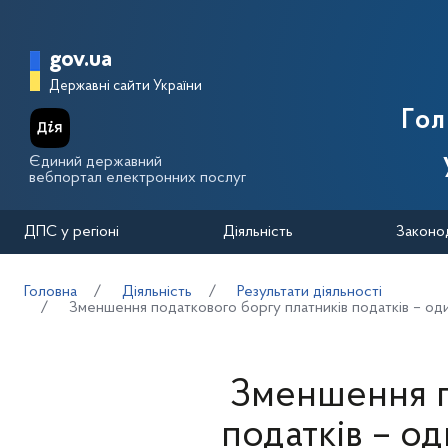
Перейти до основного вмісту
Головна сторінка Державної п
gov.ua
Державні сайти України
Го
Єдиний державний
вебпортал електронних послуг
ДПС у регіоні
Діяльність
Законо
Головна
Діяльність
Результати діяльності
Зменшення податкового боргу платників податків – оди
Зменшення п
податків – о