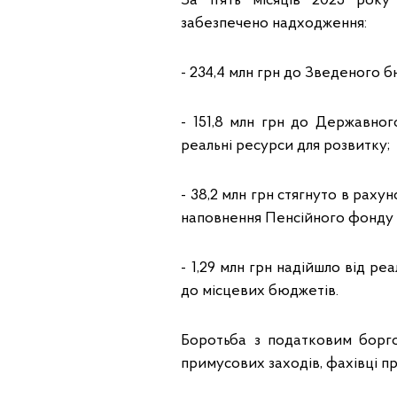
За п’ять місяців 2025 року
забезпечено надходження:
- 234,4 млн грн до Зведеного 
- 151,8 млн грн до Державно
реальні ресурси для розвитку;
- 38,2 млн грн стягнуто в раху
наповнення Пенсійного фонду т
- 1,29 млн грн надійшло від ре
до місцевих бюджетів.
Боротьба з податковим борг
примусових заходів, фахівці п