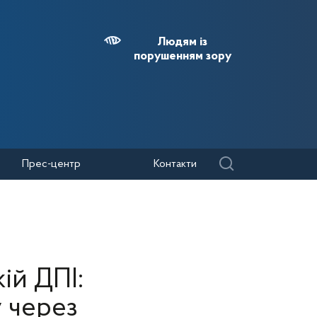
Людям із
порушенням зору
Прес-центр
Контакти
ій ДПІ:
 через