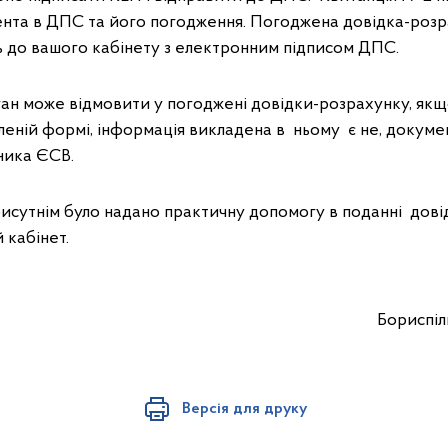
нта в ДПС та його погодження. Погоджена довідка-роз
ь до вашого кабінету з електронним підписом ДПС.
н може відмовити у погоджені довідки-розрахунку, якщ
леній формі, інформація викладена в ньому є не, докуме
тника ЄСВ.
рисутнім було надано практичну допомогу в поданні дові
 кабінет.
испільська Д
Версія для друку