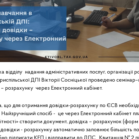
ка відділу надання адміністративних послуг, організації 
риспільської ДПІ Вікторії Сосніцької проведено семінар
 – розрахунку через Електронний кабінет.
а, що для отримання довідки-розрахунку по ЄСВ необхід
 Найзручніший спосіб - це через Електронний кабінет пл
вітності» створити документ, довідка – розрахунок (форм 
овідки - розрахунку автоматично заповнює більшість пол
ібно підписати КЕП і відправити до ДПС. Квитанція № 2 