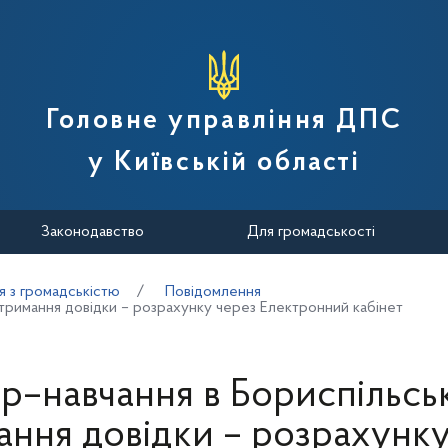
вної податкової служби України
Головне управління ДПС
у Київській області
Законодавство
Для громадськості
я з громадськістю
Повідомлення
отримання довідки – розрахунку через Електронний кабінет
р–навчання в Бориспільськ
ання довідки – розрахунку