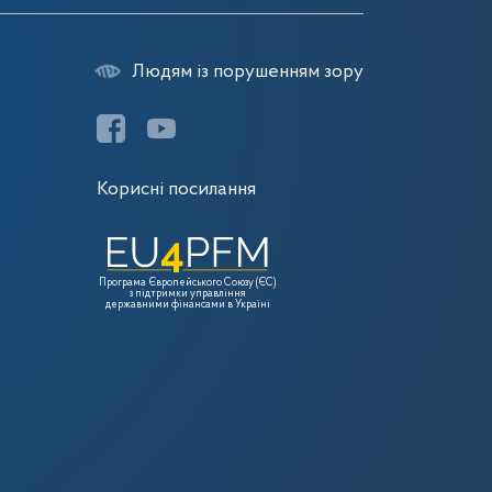
Людям із порушенням зору
Корисні посилання
Програма Європейського Союзу (ЄС)
з підтримки управління
державними фінансами в Україні