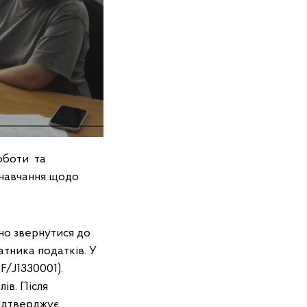
роботи та
–навчання щодо
но звернутися до
атника податків. У
F/J1330001).
ів. Після
підтверджує