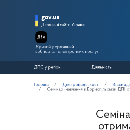
Перейти до основного вмісту
Головна сторінка Держа
gov.ua
Державні сайти України
Єдиний державний
вебпортал електронних послуг
ДПС у регіоні
Діяльність
Головна
Для громадськості
Взаємоді
Семінар–навчання в Бориспільській ДПІ: 
Семіна
отрим