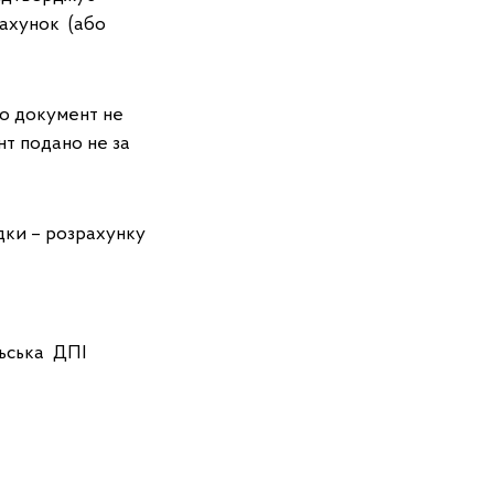
рахунок (або
о документ не
нт подано не за
дки – розрахунку
ПІ