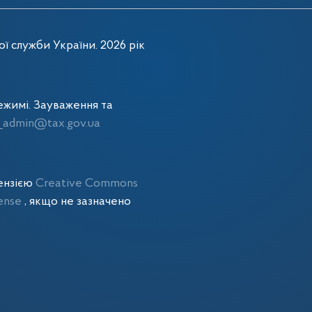
ї служби України. 2026 рік
жимі. Зауваження та
admin@tax.gov.ua
цензією
Creative Commons
cense
, якщо не зазначено