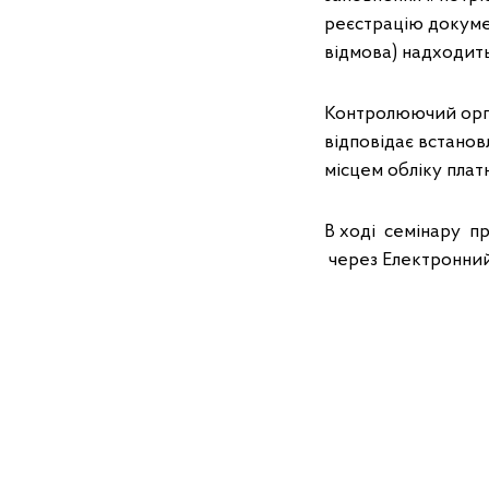
реєстрацію докуме
відмова) надходит
Контролюючий орга
відповідає встанов
місцем обліку пла
В ході семінару п
через Електронний
Бор