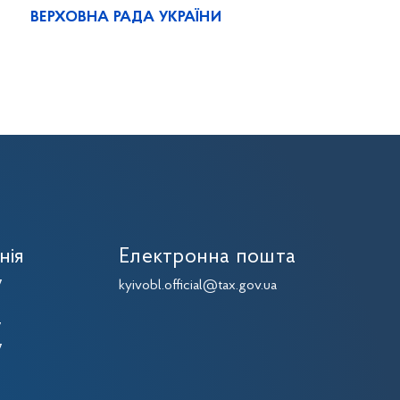
ВЕРХОВНА РАДА УКРАЇНИ
нія
Електронна пошта
7
kyivobl.official@tax.gov.ua
7
7
7