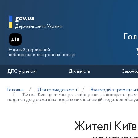
Перейти до основного вмісту
Головна сторінка Державної п
gov.ua
Державні сайти України
Го
Єдиний державний
вебпортал електронних послуг
ДПС у регіоні
Діяльність
Законо
Головна
Для громадськості
Взаємодія з громадськ
Жителі Київщини можуть звернутися за консультаціями 
податків до державних податкових інспекцій податкової слу
Жителі Київ