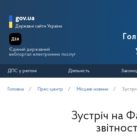
Перейти до основного вмісту
Головна сторінка Державної п
gov.ua
Державні сайти України
Го
Єдиний державний
вебпортал електронних послуг
ДПС у регіоні
Діяльність
Законо
Головна
Прес-центр
Місцеві новини
Зустрі
Зустріч на Ф
звітнос