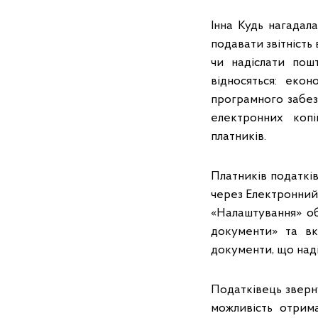
Інна Кудь нагадала
подавати звітність
чи надіслати пош
відносяться: екон
програмного забез
електронних копі
платників.
Платників податкі
через Електронний 
«Налаштування» о
документи» та вк
документи, що наді
Податківець зверну
можливість отрим