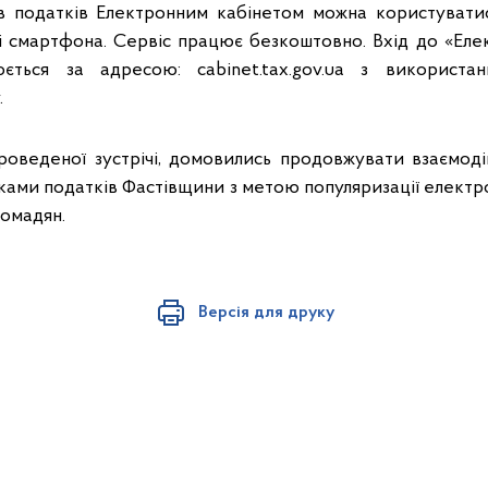
ів податків Електронним кабінетом можна користувати
зі смартфона. Сервіс працює безкоштовно. Вхід до «Еле
юється за адресою: cabinet.tax.gov.ua з використа
.
роведеної зустрічі, домовились продовжувати взаємо
ками податків Фастівщини з метою популяризації електр
ромадян.
Версія для друку