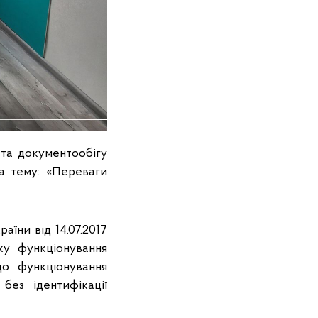
 та документообігу
на тему: «Переваги
аїни від 14.07.2017
у функціонування
до функціонування
 без ідентифікації