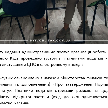
лу надання адміністративних послуг, організації роботи
нною Кудь проведено зустріч з платниками податків 
та листування з ДПС в електронному вигляді»
рисутніх ознайомлено з наказом Міністерства фінансів Укр
мінами та доповненнями) «Про затвердження Порядк
інету». Платники податків отримали роз’яснення що
нету: відкритої частини (вхід до якої здійснюється
иватної частини.