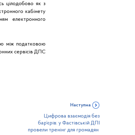
сь цілодобово як з
ктронного кабінету
нням електронного
дію між податковою
онних сервісів ДПС
Наступна
Цифрова взаємодія без
бар’єрів: у Фастівській ДПІ
провели тренінг для громадян