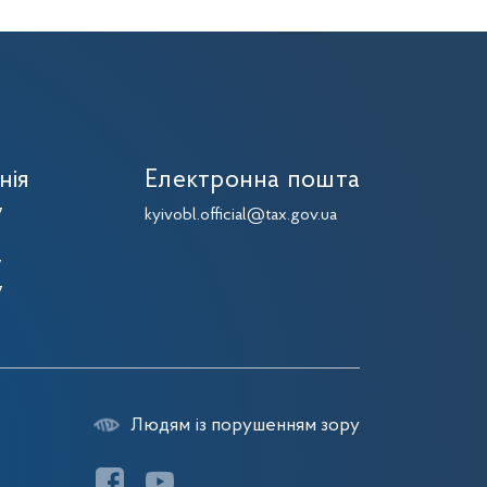
нія
Електронна пошта
7
kyivobl.official@tax.gov.ua
7
7
7
Людям із порушенням зору