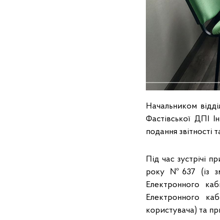
Начальником відді
Фастівської ДПІ І
подання звітності 
Під час зустрічі п
року №637 (із з
Електронного каб
Електронного кабі
користувача) та пр