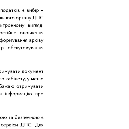
 податків є вибір –
іального органу ДПС
ктронному вигляді
постійне оновлення
 формування архіву
тр обслуговування
тримувати документ
го кабінету; у меню
«Бажаю отримувати
ти інформацію про
.
чною та безпечною є
 сервіси ДПС. Для