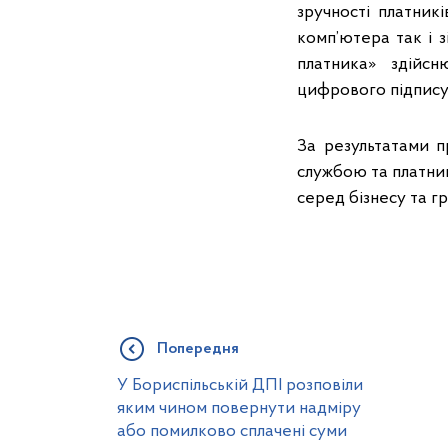
зручності платник
комп’ютера так і 
платника» здійсн
цифрового підпису
За результатами п
службою та платни
серед бізнесу та г
Попередня
У Бориспільській ДПІ розповіли
яким чином повернути надміру
або помилково сплачені суми