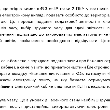
, що згідно вимог п.49.3 ст.49 глави 2 ПКУ у платників
 в електронному вигляді, подавати особисто до територ
тою. До переваг подання податкової звітності в еле
омія часу, вибір зручного часу для здачі звітності, 
печення відповідно до законодавчих змін, автоматичне
й звітів, позбавлення необхідності відвідувати Цен
в ознайомлено з порядком подання заяви про бажання о
кабінет, а саме: увійти до приватної частини Електронно
брати вкладку «Бажання листування з КО»; натиснути 
азати електронну пошту, на яку бажаєте отримува
йшли в Електронний кабінет; підписати КЕП та надіслати
ла увагу, що в умовах дії воєнного стану найбільш зру
ання послуг дистанційно, використовуючи електронні