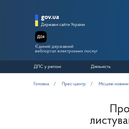
Перейти до основного вмісту
Головна сторінка Держа
gov.ua
Державні сайти України
Єдиний державний
вебпортал електронних послуг
ДПС у регіоні
Діяльність
Головна
Прес-центр
Місцеві новини
Про
листува