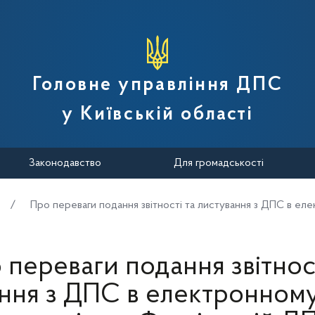
вної податкової служби України
Головне управління ДПС
у Київській області
Законодавство
Для громадськості
Про переваги подання звітності та листування з ДПС в еле
 переваги подання звітност
ння з ДПС в електронному