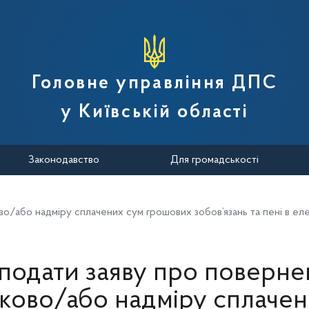
вної податкової служби України
Головне управління ДПС
у Київській області
Законодавство
Для громадськості
о/або надміру сплачених сум грошових зобов’язань та пені в ел
 подати заяву про поверне
ково/або надміру сплачен