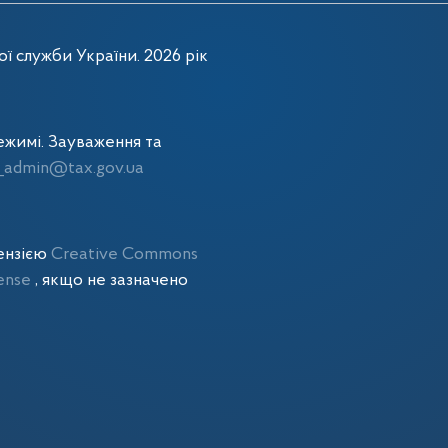
ї служби України. 2026 рік
жимі. Зауваження та
admin@tax.gov.ua
цензією
Creative Commons
cense
, якщо не зазначено