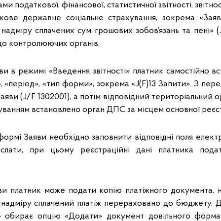
и податкової, фінансової, статистичної звітності, звітно
язкове державне соціальне страхування, зокрема «Зая
адмiру сплачених сум грошових зобов’язань та пенi» (J
ї до контролюючих органів.
ви в режимі «Введення звітності» платник самостійно вс
, «період», «тип форми», зокрема «J(F)13 Запити». З пере
яви (J/F 1302001), а потім відповідний територіальний о
уванням встановлено орган ДПС за місцем основної реєст
формі Заяви необхідно заповнити відповідні поля елект
іслати, при цьому реєстраційні дані платника пода
и платник може подати копію платіжного документа, 
надміру сплачений платіж перераховано до бюджету. Д
» обирає опцію «Додати» документ довільного формату