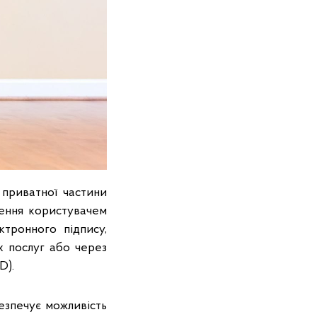
 приватної частини
ження користувачем
ктронного підпису,
х послуг або через
D).
езпечує можливість