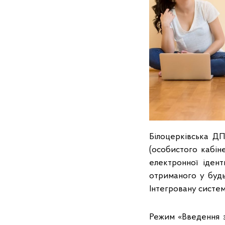
Білоцерківська ДП
(особистого кабін
електронної ідент
отриманого у будь
Інтегровану систему
Режим «Введення з