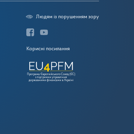
Людям із порушенням зору
Корисні посилання
Програма Європейського Союзу (ЄС)
з підтримки управління
державними фінансами в Україні