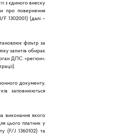
сті з єдиного внеску
ви про повернення
/F 1302001) (далі –
тановлює фільтр за
ліку запитів обирає
рган ДПС: «регіон»,
рації).
ронного документу,
тків заповнюються
на виконання якого
ля цього платник у
 (F/J 1360102) та