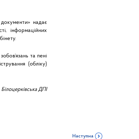
і документи» надає
ті, інформаційних
бінету.
обов’язань та пенi
трування (обліку)
Білоцерківська ДПІ
Наступна