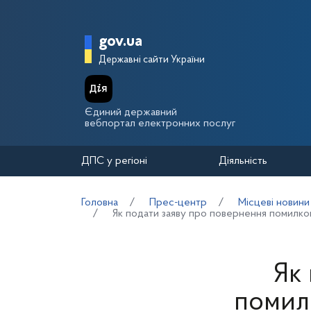
Перейти до основного вмісту
Головна сторінка Держа
gov.ua
Державні сайти України
Єдиний державний
вебпортал електронних послуг
ДПС у регіоні
Діяльність
Головна
Прес-центр
Місцеві новини
Як подати заяву про повернення помилков
Як
помил