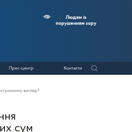
Людям із
порушенням зору
Прес-центр
Контакти
ектронному вигляді?
ння
их сум