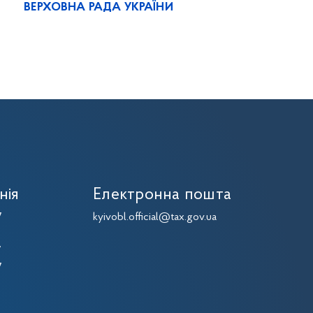
ВЕРХОВНА РАДА УКРАЇНИ
нія
Електронна пошта
7
kyivobl.official@tax.gov.ua
7
7
7