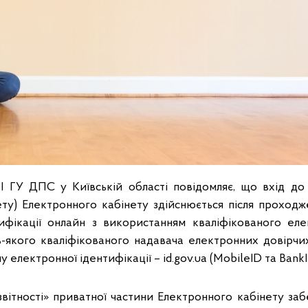
І ГУ ДПС у Київській області повідомляє, що вхід до
ету) Електронного кабінету здійснюється після проход
ифікації онлайн з використанням кваліфікованого еле
-якого кваліфікованого надавача електронних довірчи
 електронної ідентифікації – id.gov.ua (MobileID та BankI
вітності» приватної частини Електронного кабінету заб