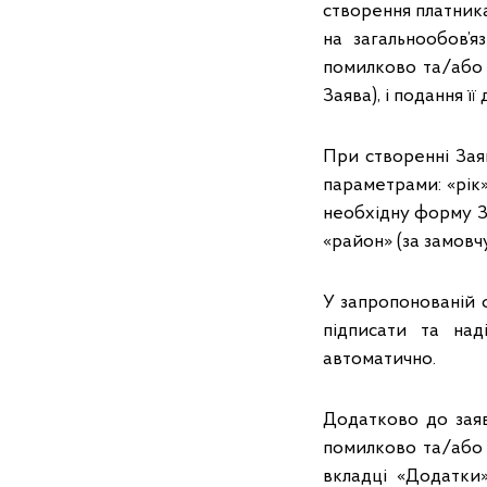
створення платникам
на загальнообов’
помилково та/або н
Заява), і подання ї
При створенні Зая
параметрами: «рік»
необхідну форму За
«район» (за замовч
У запропонованій 
підписати та над
автоматично.
Додатково до заяв
помилково та/або 
вкладці «Додатки