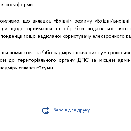
ві поля форми.
омляємо, що вкладка «Вхідні» режиму «Вхідні/вихідн
цій щодо приймання та обробки податкової звітнос
понденції тощо, надісланої користувачу електронного ка
ння помилково та/або надмiру сплачених сум грошових з
ком до територіального органу ДПС за місцем адмініс
адміру сплаченої суми.
Версія для друку