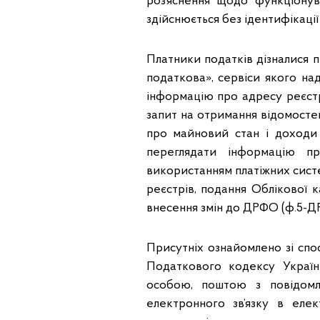
роз’яснення щодо функціонув
здійснюється без ідентифікації
Платники податків дізналися 
податкова», сервіси якого н
інформацію про адресу реєстр
запит на отримання відомосте
про майновий стан і доходи 
переглядати інформацію п
використанням платіжних систе
реєстрів, подання Облікової к
внесення змін до ДРФО (ф.5-ДР)
Присутніх ознайомлено зі спо
Податкового кодексу Украї
особою, поштою з повідом
електронного зв’язку в еле