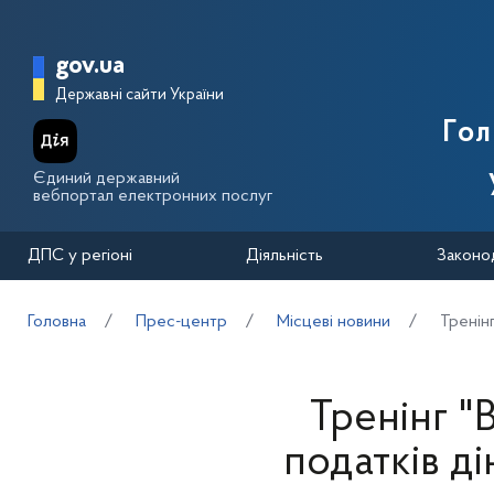
Перейти до основного вмісту
Головна сторінка Державної п
gov.ua
Державні сайти України
Го
Єдиний державний
вебпортал електронних послуг
ДПС у регіоні
Діяльність
Законо
Головна
Прес-центр
Місцеві новини
Тренін
Тренінг 
податків д