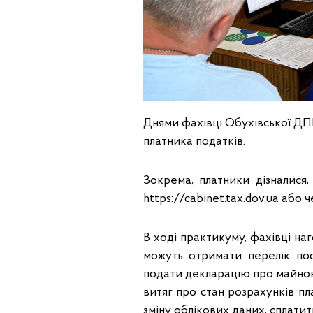
Днями фахівці Обухівської ДП
платника податків.
Зокрема, платники дізналис
https://cabinet.tax.dov.ua або
В ході практикуму, фахівці н
можуть отримати перелік посл
подати декларацію про майнов
витяг про стан розрахунків п
зміну облікових даних, сплатит