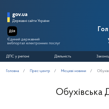
Перейти до основного вмісту
Головна сторінка Державної п
gov.ua
Державні сайти України
Го
Єдиний державний
вебпортал електронних послуг
ДПС у регіоні
Діяльність
Законо
Головна
Прес-центр
Місцеві новини
Обухів
Обухівська Д