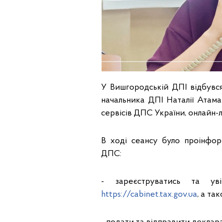
У Вишгородській ДПІ відбувся 
начальника ДПІ Наталії Атам
сервісів ДПС України, онлайн-
В ході сеансу було проінфо
ДПС:
- зареєструватись та ув
https://cabinet.tax.gov.ua
, а т