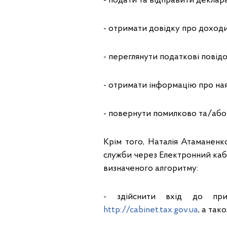
- подати та відправити деклар
- отримати довідку про доходи
- переглянути податкові повід
- отримати інформацію про ная
- повернути помилково та/або 
Крім того, Наталія Атаманенк
служби через Електронний каб
визначеного алгоритму:
- здійснити вхід до прив
http://cabinet.tax.gov.ua
, а та