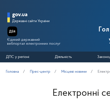
Перейти до основного вмісту
Головна сторінка Державної п
gov.ua
Державні сайти України
Го
Єдиний державний
вебпортал електронних послуг
ДПС у регіоні
Діяльність
Законо
Головна
Прес-центр
Місцеві новини
Електро
Електронні сер