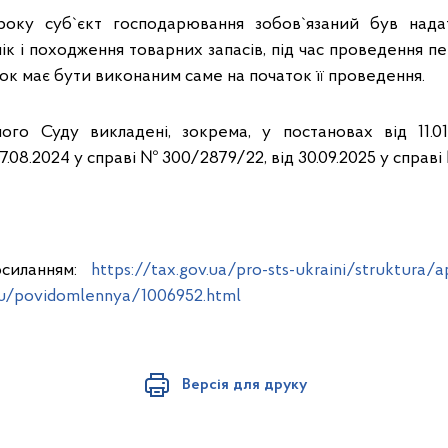
року суб`єкт господарювання зобов`язаний був над
к і походження товарних запасів, під час проведення пере
ок має бути виконаним саме на початок її проведення.
ого Суду викладені, зокрема, у постановах від 11.0
27.08.2024 у справі № 300/2879/22, від 30.09.2025 у справ
осиланням:
https://tax.gov.ua/pro-sts-ukraini/struktura
u/povidomlennya/1006952.html
Версія для друку