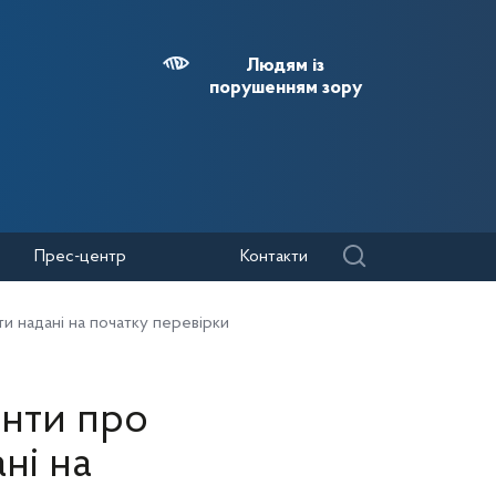
Людям із
порушенням зору
Прес-центр
Контакти
и надані на початку перевірки
енти про
ні на