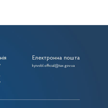
нія
Електронна пошта
7
kyivobl.official@tax.gov.ua
7
7
7