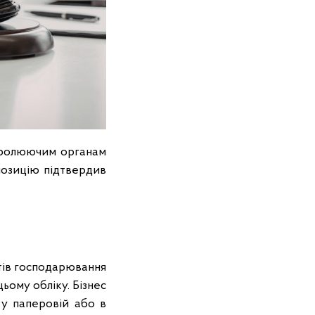
нтролюючим органам
позицію підтвердив
ктів господарювання
ьому обліку. Бізнес
 у паперовій або в