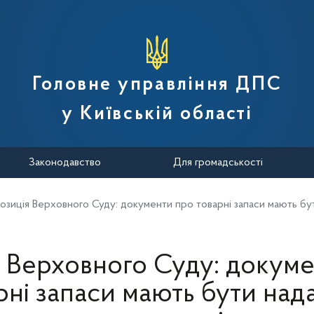
вної податкової служби України
Головне управління ДПС
у Київській області
Законодавство
Для громадськості
озиція Верховного Суду: документи про товарні запаси мають бут
 Верховного Суду: докум
рні запаси мають бути нада