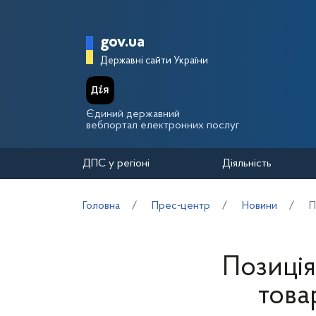
Перейти до основного вмісту
Головна сторінка Держа
gov.ua
Державні сайти України
Єдиний державний
вебпортал електронних послуг
ДПС у регіоні
Діяльність
Головна
Прес-центр
Новини
П
Позиція
това