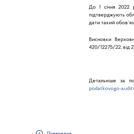
До 1 січня 2022 
підтверджують облі
дати такий обов`яз
Висновки Верховн
420/12275/22, від 
Детальніше за п
podatkovogo-audit
Попередня