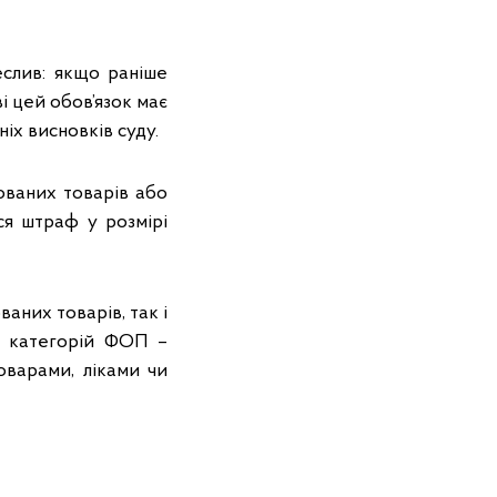
еслив: якщо раніше
і цей обов’язок має
ніх висновків суду.
ованих товарів або
ся штраф у розмірі
аних товарів, так і
х категорій ФОП –
оварами, ліками чи