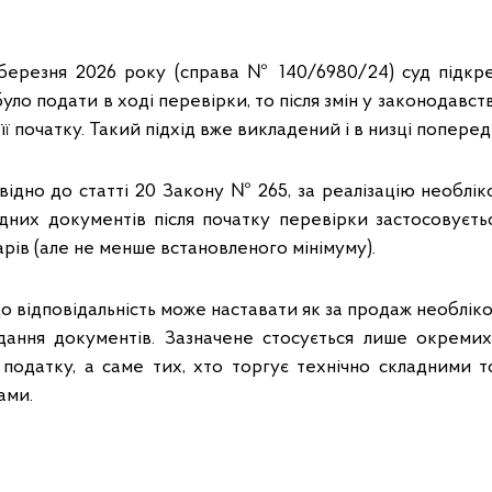
.
 березня 2026 року (справа № 140/6980/24) суд підкр
ло подати в ході перевірки, то після змін у законодавств
ї початку. Такий підхід вже викладений і в низці поперед
відно до статті 20 Закону № 265, за реалізацію необлік
дних документів після початку перевірки застосовуєть
арів (але не менше встановленого мінімуму).
о відповідальність може наставати як за продаж необліков
дання документів. Зазначене стосується лише окреми
 податку, а саме тих, хто торгує технічно складними т
ами.