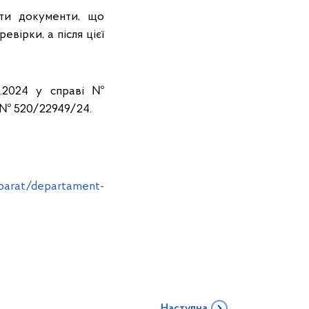
ати документи, що
вірки, а після цієї
1.2024 у справі №
і № 520/22949/24.
/aparat/departament-
Наступна