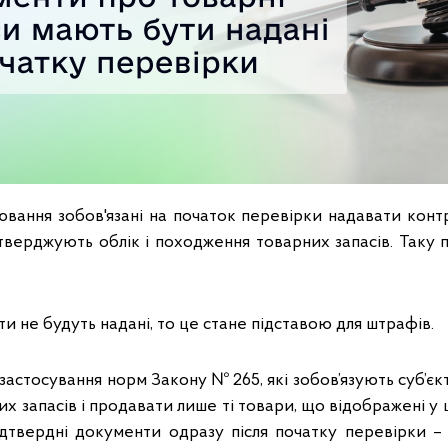
ювання зобов'язані на початок перевірки надавати ко
тверджують облік і походження товарних запасів. Таку 
и не будуть надані, то це стане підставою для штрафів.
астосування норм Закону № 265, які зобов’язують суб’є
их запасів і продавати лише ті товари, що відображені у ц
дтвердні документи одразу після початку перевірки –