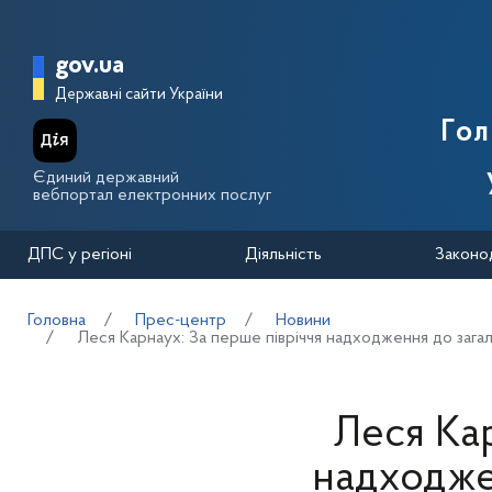
Перейти до основного вмісту
Головна сторінка Державної п
gov.ua
Державні сайти України
Го
Єдиний державний
вебпортал електронних послуг
ДПС у регіоні
Діяльність
Законо
Головна
Прес-центр
Новини
Леся Карнаух: За перше півріччя надходження до заг
Леся Кар
надходже