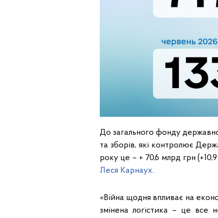
До загального фонду державног
та зборів, які контролює Дер
року це – + 70,6 млрд грн (+10,
Леся Карнаух
.
«Війна щодня впливає на еконо
змінена логістика – це все 