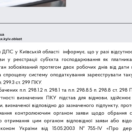
я ДПС у Київській області інформує, що у разі відсутно
ви у реєстрації суб’єкта господарювання як платник
н зобов’язаний протягом двох робочих днів від дати
 спрощену систему оподаткування зареєструвати так
 299.3 ст. 299 ПКУ.
чених п.п. 298.1.2 п. 298.1 та п.п. 298.8.5 п. 298.8 ст. 2
сутності визначених ПКУ підстав для відмови, здійсню
и, визначеної відповідно до зазначеного підпункту, про
имання контролюючим органом заяви щодо обрання с
о отримання цим органом відповідної заяви або відо
аконом України від 15.05.2003 №755-ІV «Про дер