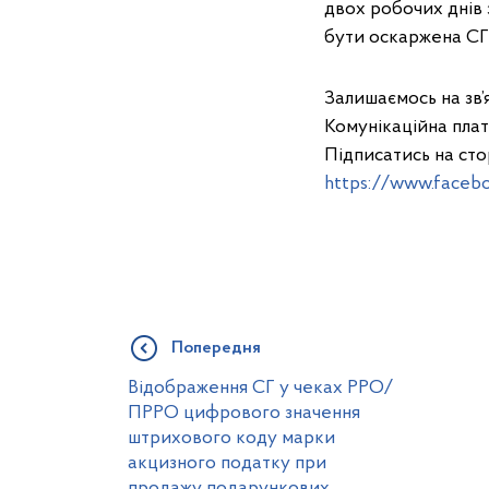
двох робочих днів 
бути оскаржена СГ 
Залишаємось на зв’я
Комунікаційна пла
Підписатись на сто
https://www.facebo
Попередня
Відображення СГ у чеках РРО/
ПРРО цифрового значення
штрихового коду марки
акцизного податку при
продажу подарункових