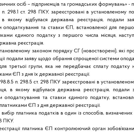
ичних осіб – підприємців та громадських формувань» - п..
1.2 п. 298.1 ст. 298 ПКУ, зареєстровані в установленому 
я, в якому відбулася державна реєстрація, подали з
 оподаткування та ставки ЄП, встановленої для першої
ками єдиного податку з першого числа місяця, наступ
ржавна реєстрація.
тановленому законом порядку СГ (новостворені), які про
ції подали заяву щодо обрання спрощеної системи опода
для третьої групи, яка не передбачає сплату податку н
ами ЄП з дня їх державної реєстрації.
 298.8.5 п. 298.5 ст. 298 ПКУ зареєстровані в установлено
яця, в якому відбулася державна реєстрація, подали
 оподаткування та ставки єдиного податку, встановл
платниками ЄП з дня державної реєстрації.
 вибір платника податків в один із способів, визначених ч
98 ПКУ.
реєстрації платника ЄП контролюючий орган зобов’язан