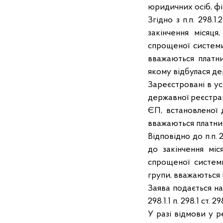
юридичних осіб, фіз
Згідно з п.п. 298.
закінчення місяц
спрощеної системи
вважаються платни
якому відбулася де
Зареєстровані в ус
державної реєстра
ЄП, встановленої 
вважаються платник
Відповідно до п.п.
до закінчення міс
спрощеної системи
групи, вважаються 
Заява подається на
298.1.1 п. 298.1 ст. 2
У разі відмови у 