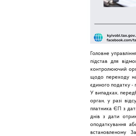
Головне управлінн
підстав для відмо
контролюючий орга
щодо переходу на
єдиного податку - п.
У випадках, передба
орган, у разі від
платника ЄП з дат
днів з дати отр
оподаткування аб
встановленому З