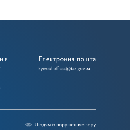
нія
Електронна пошта
7
kyivobl.official@tax.gov.ua
7
7
7
Людям із порушенням зору