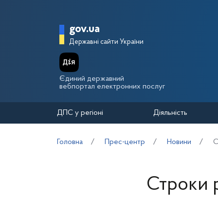
Перейти до основного вмісту
Головна сторінка Держа
gov.ua
Державні сайти України
Єдиний державний
вебпортал електронних послуг
ДПС у регіоні
Діяльність
Головна
Прес-центр
Новини
С
Строки р