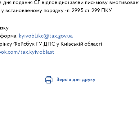
з дня подання СГ відповідної заяви письмову вмотивован
у встановленому порядку -п. 299.5 ст. 299 ПКУ.
зку:
тформа:
kyivobl.ikc@tax.gov.ua
рінку Фейсбук ГУ ДПС у Київській області
ok.com/tax.kyiv.oblast
Версія для друку