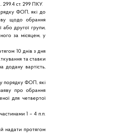
 299.4 ст. 299 ПКУ.
порядку ФОП, які до
аяву щодо обрання
 або другої групи,
ного за місяцем, у
тягом 10 днів з дня
ткування та ставки
а додану вартість,
му порядку ФОП, які
 заяву про обрання
еної для четвертої
астинами 1 – 4 п.п.
ий надати протягом