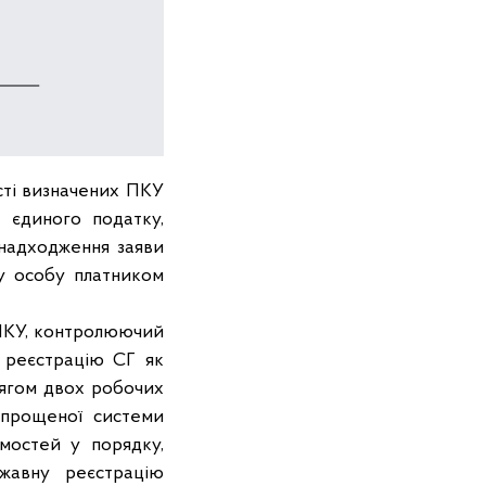
сті визначених ПКУ
а єдиного податку,
 надходження заяви
у особу платником
98 ПКУ, контролюючий
є реєстрацію СГ як
тягом двох робочих
прощеної системи
мостей у порядку,
жавну реєстрацію