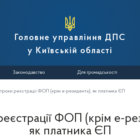
вної податкової служби України
Головне управління ДПС
у Київській області
Законодавство
Для громадськості
троки реєстрації ФОП (крім е-резидента), як платника ЄП
еєстрації ФОП (крім е-ре
як платника ЄП