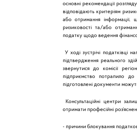
основні рекомендації розгляду
відповідають критеріям ризико
або отримання інформації, щ
ризиковості та/або отриманн
податку щодо ведення фінансов
У ході зустрічі податківці н
підтвердження реального здій
звернутися до комісії регіо
підприємство потрапило до
підготовлені документи можут
Консультаційні центри залиш
отримати професійні роз’яснен
- причини блокування податков