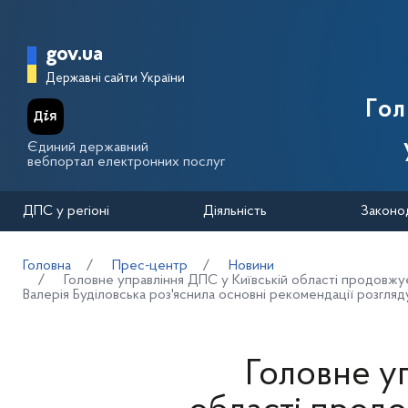
Перейти до основного вмісту
Головна сторінка Державної п
gov.ua
Державні сайти України
Го
Єдиний державний
вебпортал електронних послуг
ДПС у регіоні
Діяльність
Законо
Головна
Прес-центр
Новини
Головне управління ДПС у Київській області продовжу
Валерія Буділовська роз'яснила основні рекомендації розгляд
Головне у