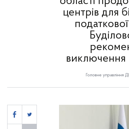
області прод
центрів для б
податкової
Буділов
рекомен
виключення 
Головне управління Д