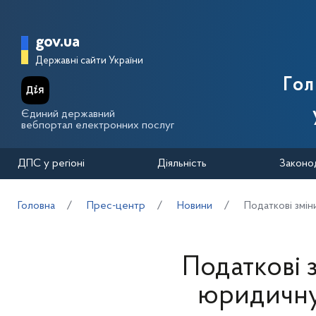
Перейти до основного вмісту
Головна сторінка Державної п
gov.ua
Державні сайти України
Го
Єдиний державний
вебпортал електронних послуг
ДПС у регіоні
Діяльність
Законо
Головна
Прес-центр
Новини
Податкові змі
Податкові 
юридичну