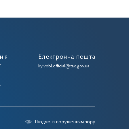
нія
Електронна пошта
7
kyivobl.official@tax.gov.ua
7
7
7
Людям із порушенням зору