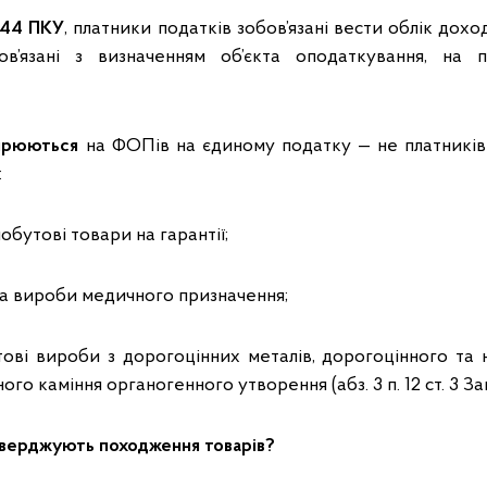
. 44 ПКУ
, платники податків зобов’язані вести облік дохо
ов’язані з визначенням об’єкта оподаткування, на п
ирюються
на ФОПів на єдиному податку — не платникі
:
побутові товари на гарантії;
 та вироби медичного призначення;
тові вироби з дорогоцінних металів, дорогоцінного та 
ого каміння органогенного утворення (абз. 3 п. 12 ст. 3 З
тверджують походження товарів?