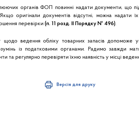
люючих органів ФОП повинні надати документи, що пі
 Якщо оригінали документів відсутні, можна надати їх 
ершення перевірки
(п. 11 розд. II Порядку № 496)
.
 щодо ведення обліку товарних запасів допоможе 
озумінь із податковими органами. Радимо завжди ма
и та регулярно перевіряти їхню наявність у місці веденн
Версія для друку