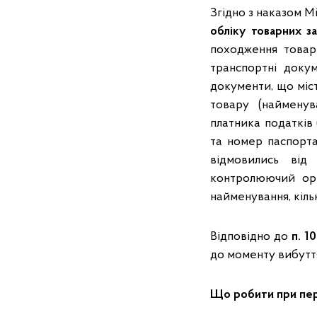
Згідно з наказом М
обліку товарних за
походження товарі
транспортні докум
документи, що міст
товару (найменув
платника податків
та номер паспорта
відмовились ві
контролюючий орга
найменування, кільк
Відповідно до
п. 1
до моменту вибуття
Що робити при пер