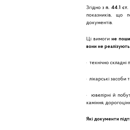
Згідно з
п. 44.1 ст
показників, що п
документів.
Ці вимоги
не пош
вони не реалізують
· технічно складні 
· лікарські засоби
· ювелірні й побу
каміння, дорогоцінн
Які документи під