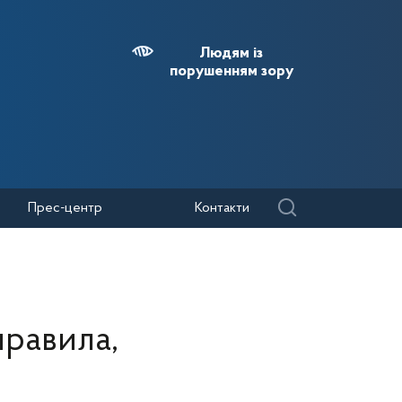
Людям із
порушенням зору
Прес-центр
Контакти
правила,