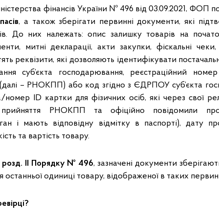
іністерства фінансів України № 496 від 03.09.2021, ФОП п
пасів
, а також зберігати первинні документи, які підт
в. До них належать: опис залишку товарів на початок
енти, митні декларації, акти закупки, фіскальні чеки, 
ять реквізити, які дозволяють ідентифікувати постачал
ання суб’єкта господарювання, реєстраційний номер
 (далі – РНОКПП) або код згідно з ЄДРПОУ суб’єкта гос
/номер ID картки для фізичних осіб, які через свої рел
д прийняття РНОКПП та офіційно повідомили про
н і мають відповідну відмітку в паспорті), дату пр
ість та вартість товару.
0 розд. II Порядку № 496
, зазначені документи зберігают
 останньої одиниці товару, відображеної в таких перви
евірці?