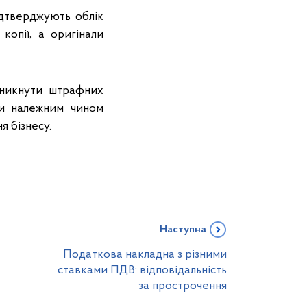
дтверджують облік
копії, а оригінали
уникнути штрафних
ти належним чином
я бізнесу.
Наступна
Податкова накладна з різними
ставками ПДВ: відповідальність
за прострочення