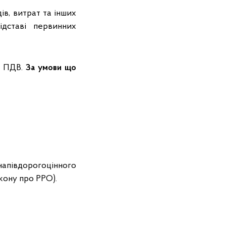
дів, витрат та інших
ідставі первинних
в ПДВ.
За умови що
напівдорогоцінного
акону про РРО).