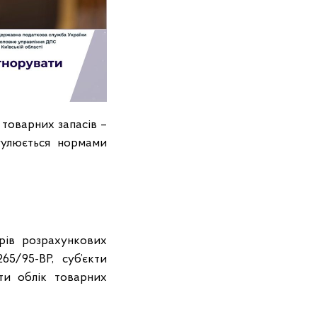
 товарних запасів –
егулюється нормами
орів розрахункових
5/95-ВР, суб’єкти
сти облік товарних