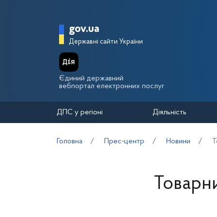
Перейти до основного вмісту
Головна сторінка Держа
gov.ua
Державні сайти України
Єдиний державний
вебпортал електронних послуг
ДПС у регіоні
Діяльність
Головна
Прес-центр
Новини
Т
Товарни