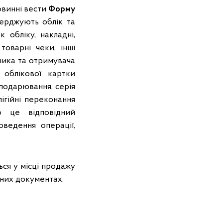
овинні вести
Форму
верджують облік та
 обліку, накладні,
товарні чеки, інші
ьника та отримувача
 облікової картки
подарювання, серія
ігійні переконання
 це відповідний
оведення операції,
ься у місці продажу
нних документах.