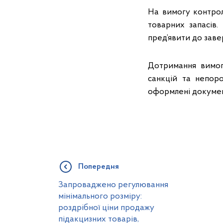
На вимогу контро
товарних запасів.
пред’явити до зав
Дотримання вимог
санкцій та непор
оформлені документ
Попередня
Запроваджено регулювання
мінімального розміру:
роздрібної ціни продажу
підакцизних товарів,