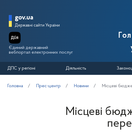
Перейти до основного вмісту
Головна сторінка Державної п
gov.ua
Державні сайти України
Го
Єдиний державний
вебпортал електронних послуг
ДПС у регіоні
Діяльність
Законо
Головна
Прес-центр
Новини
Місцеві бюдже
Місцеві бюд
пере