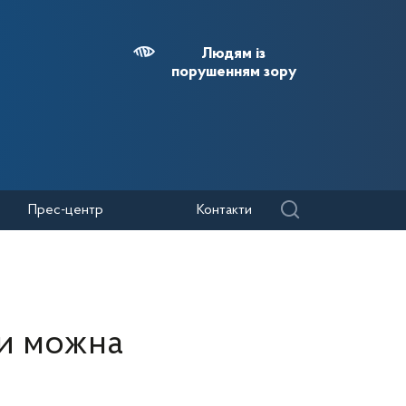
Людям із
порушенням зору
Прес-центр
Контакти
си можна