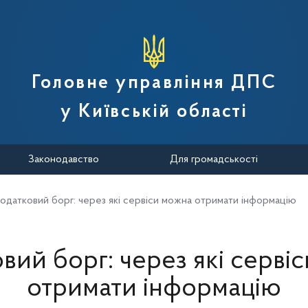
вної податкової служби України
Головне управління ДПС
у Київській області
Законодавство
Для громадськості
одатковий борг: через які сервіси можна отримати інформацію
вий борг: через які серві
отримати інформацію