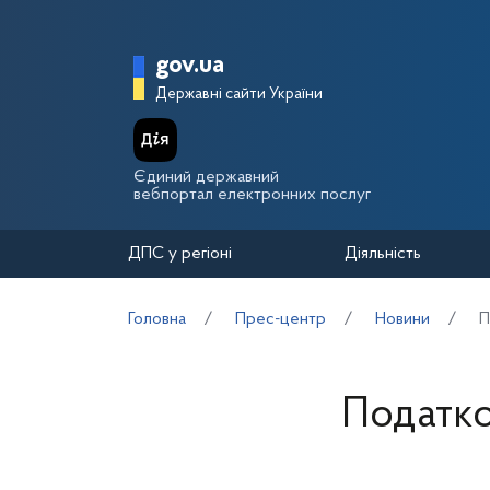
Перейти до основного вмісту
Головна сторінка Держа
gov.ua
Державні сайти України
Єдиний державний
вебпортал електронних послуг
ДПС у регіоні
Діяльність
Головна
Прес-центр
Новини
П
Податко