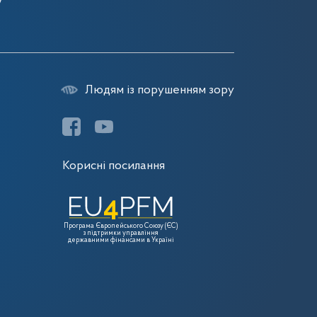
7
Людям із порушенням зору
Корисні посилання
Програма Європейського Союзу (ЄС)
з підтримки управління
державними фінансами в Україні