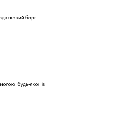
податковий борг.
могою будь-якої із