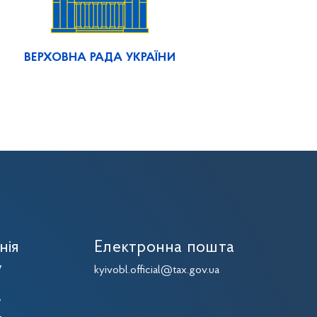
ВЕРХОВНА РАДА УКРАЇНИ
нія
Електронна пошта
7
kyivobl.official@tax.gov.ua
7
7