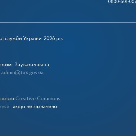
0800-501-00
ї служби України. 2026 рік
жимі. Зауваження та
admin@tax.gov.ua
цензією
Creative Commons
cense
, якщо не зазначено