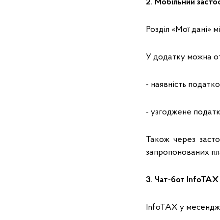
2. Мобільний заст
Розділ «Мої дані» 
У додатку можна о
- наявність податк
- узгоджене податк
Також через засто
запропонованих пл
3. Чат-бот InfoTAX
InfoTAX у месендже