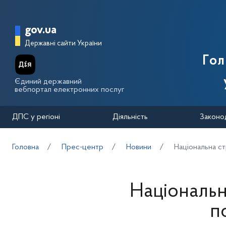
Перейти до основного вмісту
Головна сторінка Державної п
gov.ua
Державні сайти України
Го
Єдиний державний
вебпортал електронних послуг
ДПС у регіоні
Діяльність
Законо
Головна
Прес-центр
Новини
Національна ст
Національн
п