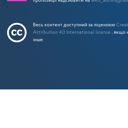
пропозиції надсилайте на
web_admin@tax.
Весь контент доступний за ліцензією
Crea
Attribution 4.0 International license
, якщо 
інше.