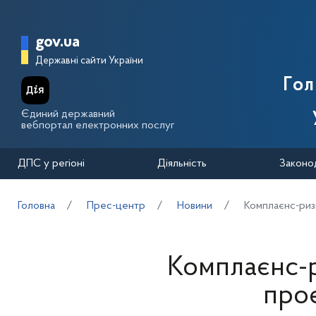
Перейти до основного вмісту
Головна сторінка Державної п
gov.ua
Державні сайти України
Го
Єдиний державний
вебпортал електронних послуг
ДПС у регіоні
Діяльність
Законо
Головна
Прес-центр
Новини
Комплаєнс-риз
Комплаєнс-
проє