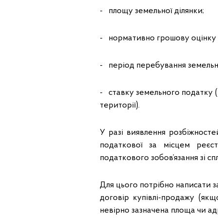
- площу земельної ділянки;
- нормативно грошову оцінку (з
- період перебування земельної
- ставку земельного податку 
території).
У разі виявлення розбіжност
податкової за місцем реєс
податкового зобов’язання зі сп
Для цього потрібно написати з
договір купівлі-продажу (як
невірно зазначена площа чи адр