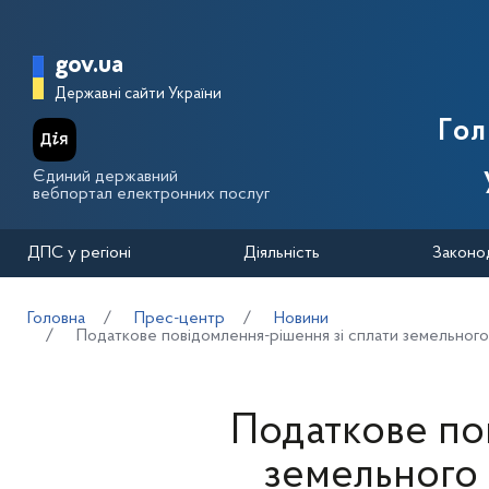
Перейти до основного вмісту
Головна сторінка Державної п
gov.ua
Державні сайти України
Го
Єдиний державний
вебпортал електронних послуг
ДПС у регіоні
Діяльність
Законо
Головна
Прес-центр
Новини
Податкове повідомлення-рішення зі сплати земельного п
Податкове по
земельного 