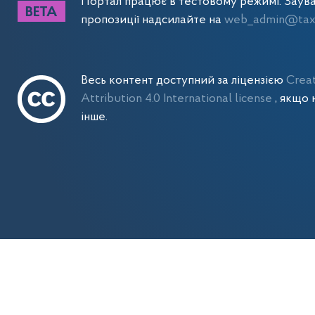
Портал працює в тестовому режимі. Заув
пропозиції надсилайте на
web_admin@tax.
Весь контент доступний за ліцензією
Crea
Attribution 4.0 International license
, якщо 
інше.