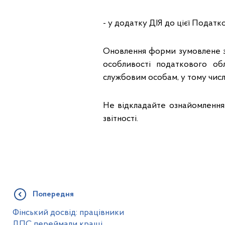
- у додатку ДІЯ до цієї Податко
Оновлення форми зумовлене з
особливості податкового обл
службовим особам, у тому числ
Не відкладайте ознайомлення 
звітності.
Попередня
Фінський досвід: працівники
ДПС переймали кращі