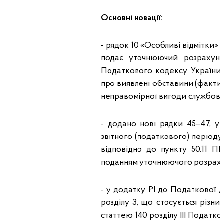
Основні новації:
- рядок 10 «Особливі відмітки
подає уточнюючий розрахуно
Податкового кодексу України,
про виявлені обставини (факти
неправомірної вигоди службові
- додано нові рядки 45–47, у
звітного (податкового) період
відповідно до пункту 50.11 
поданням уточнюючого розраху
- у додатку РІ до Податкової 
розділу 3, що стосується різн
статтею 140 розділу III Подат