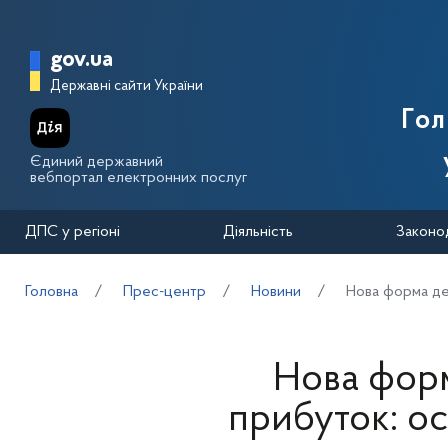
Перейти до основного вмісту
Головна сторінка Державної п
gov.ua
Державні сайти України
Го
Єдиний державний
вебпортал електронних послуг
ДПС у регіоні
Діяльність
Законо
Головна
Прес-центр
Новини
Нова форма дек
Нова форм
прибуток: о