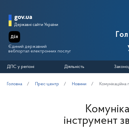
Перейти до основного вмісту
Головна сторінка Державної п
gov.ua
Державні сайти України
Го
Єдиний державний
вебпортал електронних послуг
ДПС у регіоні
Діяльність
Законо
Головна
Прес-центр
Новини
Комунікаційна 
Комуніка
інструмент з