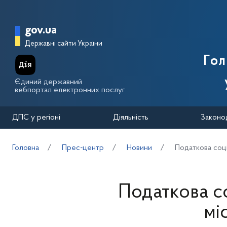
Перейти до основного вмісту
Головна сторінка Державної п
gov.ua
Державні сайти України
Го
Єдиний державний
вебпортал електронних послуг
ДПС у регіоні
Діяльність
Законо
Головна
Прес-центр
Новини
Податкова соціа
Податкова со
мі