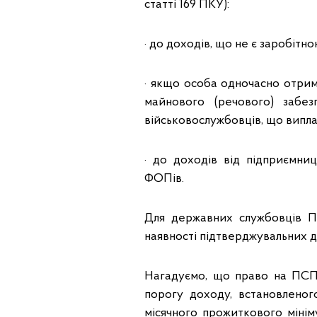
статті 169 ПКУ):
· до доходів, що не є заробіт
· якщо особа одночасно отриму
майнового (речового) забезпе
військовослужбовців, що випл
· до доходів від підприємниц
ФОПів.
Для державних службовців П
наявності підтверджувальних д
Нагадуємо, що право на ПСП 
порогу доходу, встановленог
місячного прожиткового мініму