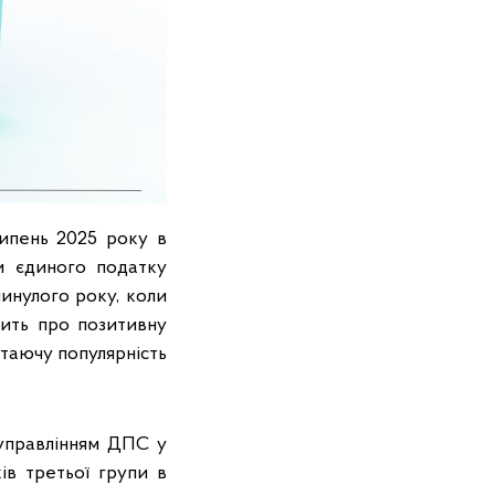
липень 2025 року в
ми єдиного податку
минулого року, коли
чить про позитивну
стаючу популярність
 управлінням ДПС у
ів третьої групи в