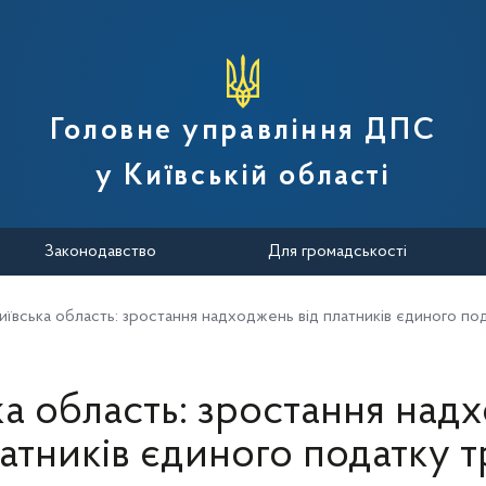
вної податкової служби України
Головне управління ДПС
у Київській області
Законодавство
Для громадськості
иївська область: зростання надходжень від платників єдиного по
ка область: зростання над
латників єдиного податку т