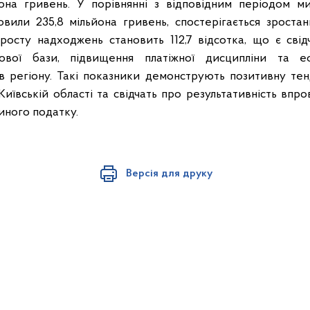
йона гривень. У порівнянні з відповідним періодом м
вили 235,8 мільйона гривень, спостерігається зростан
росту надходжень становить 112,7 відсотка, що є свід
кової бази, підвищення платіжної дисципліни та е
в регіону. Такі показники демонструють позитивну те
иївській області та свідчать про результативність впр
иного податку.
Версія для друку