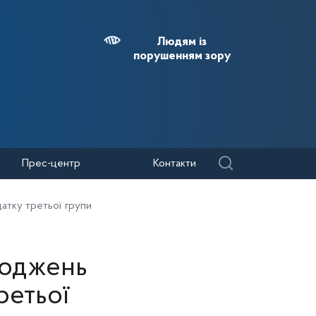
Людям із
порушенням зору
Прес-центр
Контакти
датку третьої групи
ходжень
ретьої