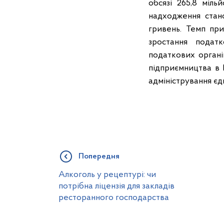
обсязі 265,8 міль
надходження стано
гривень. Темп при
зростання подат
податкових органі
підприємництва в К
адміністрування єд
Попередня
Алкоголь у рецептурі: чи
потрібна ліцензія для закладів
ресторанного господарства