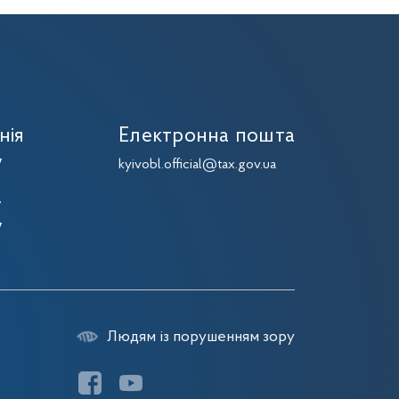
нія
Електронна пошта
7
kyivobl.official@tax.gov.ua
7
7
7
Людям із порушенням зору