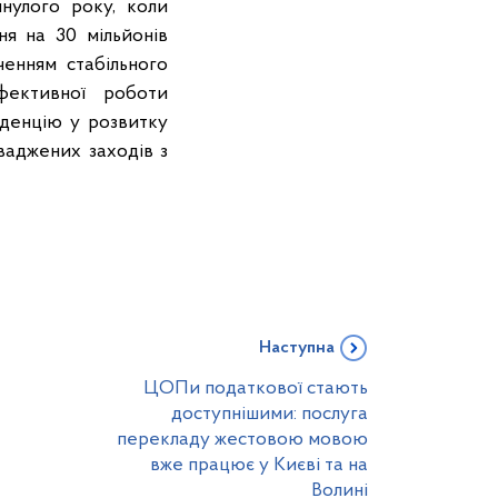
инулого року, коли
ня на 30 мільйонів
ченням стабільного
фективної роботи
нденцію у розвитку
оваджених заходів з
Наступна
ЦОПи податкової стають
доступнішими: послуга
перекладу жестовою мовою
вже працює у Києві та на
Волині