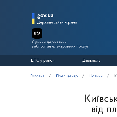
Перейти до основного вмісту
Головна сторінка Держа
gov.ua
Державні сайти України
Єдиний державний
вебпортал електронних послуг
ДПС у регіоні
Діяльність
Головна
Прес-центр
Новини
К
Київсь
від п