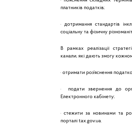
· пояснення складних термін
платників податків;
· дотримання стандартів інк
соціальну та фізичну різноманіт
В рамках реалізації стратег
канали, які дають змогу кожном
· отримати роз’яснення податк
· подати звернення до орг
Електронного кабінету;
· стежити за новинами та роз
порталі tax.gov.ua.