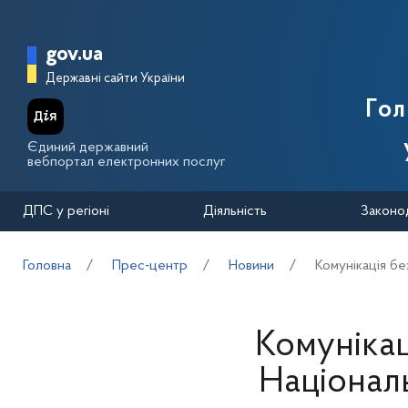
Перейти до основного вмісту
Головна сторінка Державної п
gov.ua
Державні сайти України
Го
Єдиний державний
вебпортал електронних послуг
ДПС у регіоні
Діяльність
Законо
Головна
Прес-центр
Новини
Комунікація без
Комунікаці
Національ