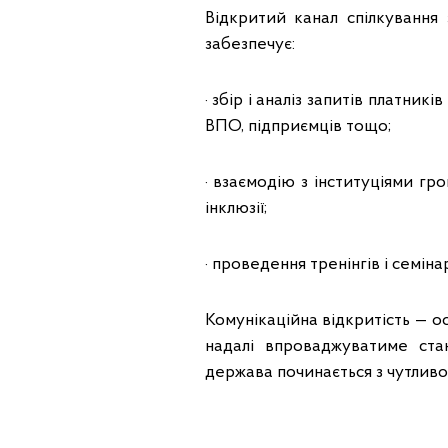
Відкритий канал спілкування
забезпечує:
· збір і аналіз запитів платникі
ВПО, підприємців тощо;
· взаємодію з інституціями гр
інклюзії;
· проведення тренінгів і семін
Комунікаційна відкритість — о
надалі впроваджуватиме стан
держава починається з чутливо