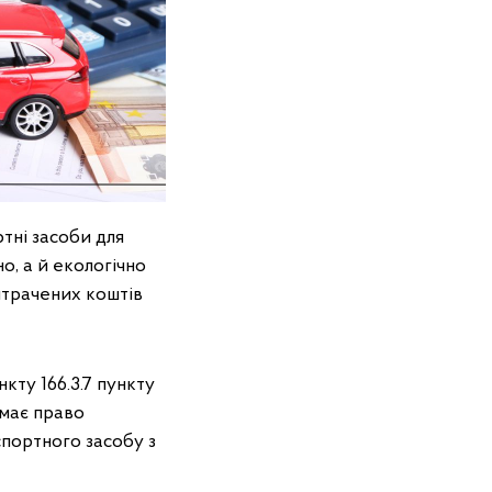
тні засоби для
о, а й екологічно
итрачених коштів
кту 166.3.7 пункту
 має право
портного засобу з