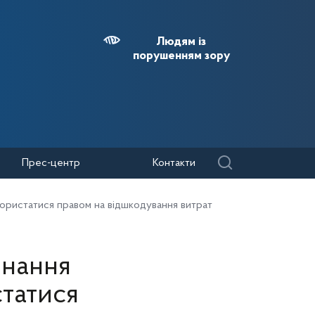
Людям із
порушенням зору
Прес-центр
Контакти
ористатися правом на відшкодування витрат
днання
статися