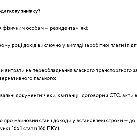
одаткову знижку?
 фізичним особам — резидентам, які:
ному році дохід виключно у вигляді заробітної плати (підпу
ли витрати на переобладнання власного транспортного з
тернативного пального;
вальні документи: чеки, квитанції, договори з СТО, акти
ю про майновий стан і доходи у встановлені строки — до 
ункт 166.1 статті 166 ПКУ).