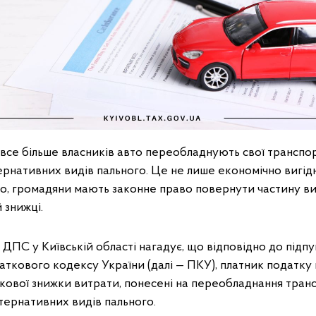
 все більше власників авто переобладнують свої транспор
рнативних видів пального. Це не лише економічно вигідн
го, громадяни мають законне право повернути частину в
 знижці.
 ДПС у Київській області нагадує, що відповідно до підпун
одаткового кодексу України (далі — ПКУ), платник податку
кової знижки витрати, понесені на переобладнання транс
тернативних видів пального.