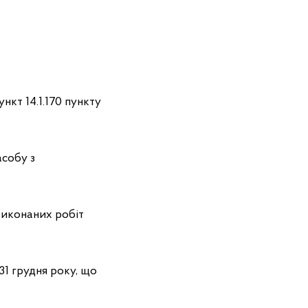
нкт 14.1.170 пункту
асобу з
 виконаних робіт
31 грудня року, що