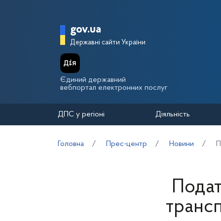
Перейти до основного вмісту
Головна сторінка Держа
gov.ua
Державні сайти України
Єдиний державний
вебпортал електронних послуг
ДПС у регіоні
Діяльність
Головна
Прес-центр
Новини
П
Подат
трансп