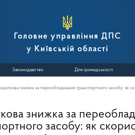
вної податкової служби України
Головне управління ДПС
у Київській області
Законодавство
Для громадськості
одаткова знижка за переобладнання транспортного засобу: як ск
кова знижка за переобла
ортного засобу: як скори