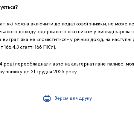
вується?
рат, які можна включити до податкової знижки, не може 
ваного доходу, одержаного платником у вигляді зарплат
 витрат, яка не «поміститься» у річний дохід, на наступні
 166.4.3 статті 166 ПКУ).
24 році переобладнали авто на альтернативне паливо, мо
у знижку до 31 грудня 2025 року.
Версія для друку