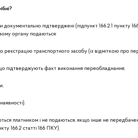
ібні?
документально підтверджені (підпункт 166.2.1 пункту 166.
вому органу подаються:
про реєстрацію транспортного засобу (із відміткою про пе
, що підтверджують факт виконання переобладнання;
и;
 наявності).
ються платником і не подаються, якщо інше не передбач
нкту 166.2 статті 166 ПКУ).