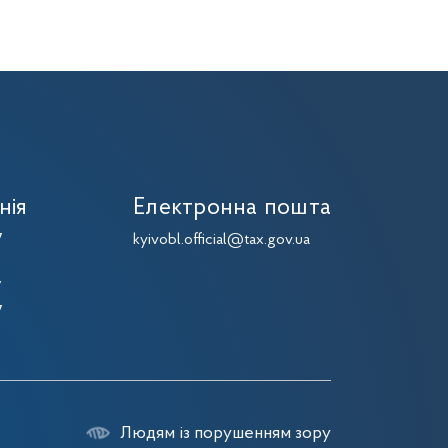
нія
Електронна пошта
7
kyivobl.official@tax.gov.ua
7
7
7
Людям із порушенням зору