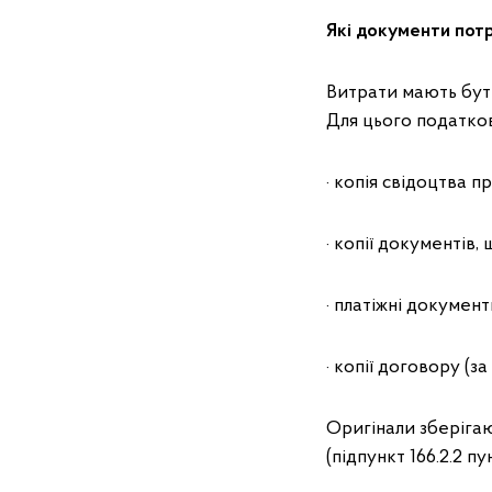
Які документи потр
Витрати мають бути 
Для цього податко
· копія свідоцтва 
· копії документів
· платіжні документ
· копії договору (за
Оригінали зберіга
(підпункт 166.2.2 пу