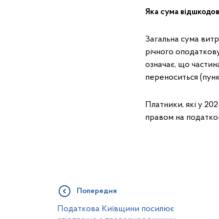
Яка сума відшкодо
Загальна сума вит
річного оподаткову
означає, що частина
переноситься (пункт
Платники, які у 20
правом на податков
Попередня
Податкова Київщини посилює