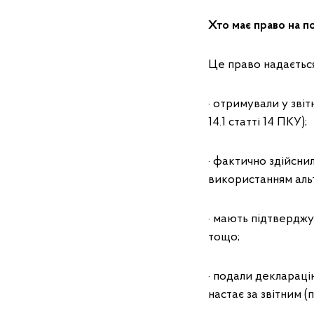
Хто має право на п
Це право надається
· отримували у звіт
14.1 статті 14 ПКУ);
· фактично здійсни
використанням аль
· мають підтверджу
тощо;
· подали деклараці
настає за звітним (п