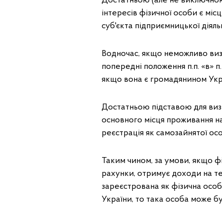
Достатньою (але не виключною
інтересів фізичної особи є місце
суб'єкта підприємницької діяльност
Водночас, якщо неможливо виз
попередні положення п.п. «в» п.п
якщо вона є громадянином України
Достатньою підставою для виз
основного місця проживання на
реєстрація як самозайнятої особи 
Таким чином, за умови, якщо фі
рахунки, отримує доходи на те
зареєстрована як фізична особ
України, то така особа може б