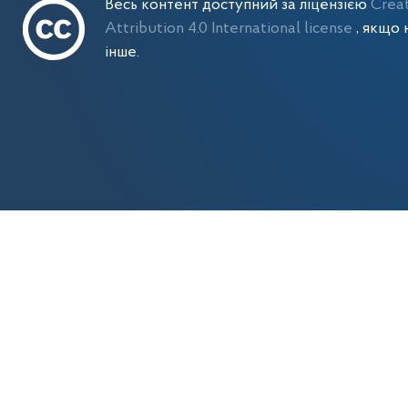
Весь контент доступний за ліцензією
Crea
Attribution 4.0 International license
, якщо 
інше.