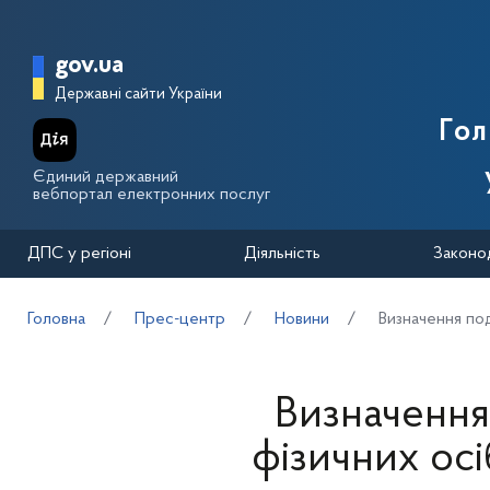
Перейти до основного вмісту
Головна сторінка Державної п
gov.ua
Державні сайти України
Го
Єдиний державний
вебпортал електронних послуг
ДПС у регіоні
Діяльність
Законо
Головна
Прес-центр
Новини
Визначення под
Визначення
фізичних осі