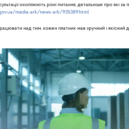
ультації охоплюють різні питання, детальніше про які за 
x.gov.ua/media-ark/news-ark/935389.html
ацювати над тим, кожен платник мав зручний і якісний 