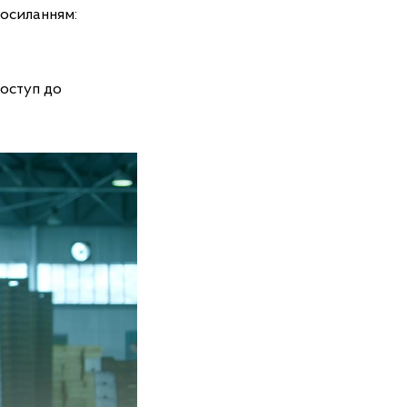
посиланням:
доступ до