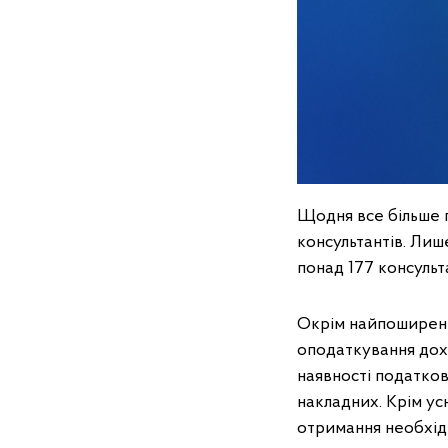
Щодня все більше 
консультантів. Лиш
понад 177 консульта
Окрім найпоширені
оподаткування дохо
наявності податко
накладних. Крім у
отримання необхідн