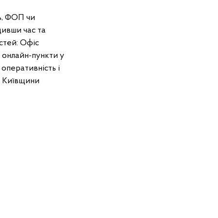
ь, ФОП чи
ивши час та
стей: Офіс
и онлайн-пункти у
 оперативність і
и Київщини