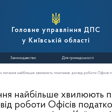
вної податкової служби України
Головне управління ДПС
у Київській області
Законодавство
Для громадськості
кі питання найбільше хвилюють платників: досвід роботи Офісів п
ння найбільше хвилюють п
від роботи Офісів податк