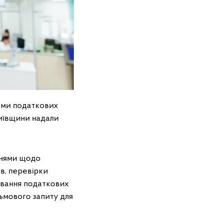
ами податкових
Київщини надали
ннями щодо
ів, перевірки
ування податкових
ьмового запиту для