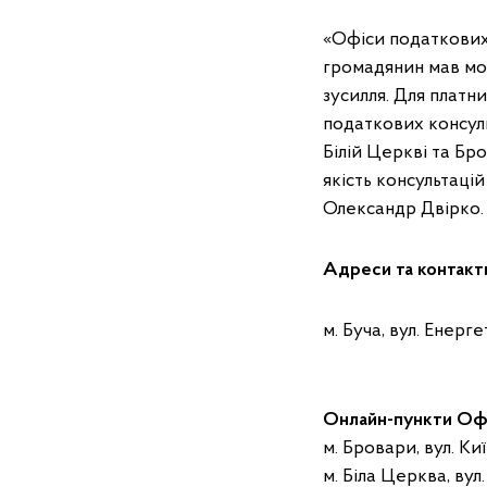
«Офіси податкових 
громадянин мав мо
зусилля. Для платн
податкових консуль
Білій Церкві та Бр
якість консультаці
Олександр Двірко.
Адреси та контакти
м. Буча, вул. Енерге
Онлайн-пункти Оф
м. Бровари, вул. Ки
м. Біла Церква, вул.