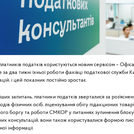
платників податків користуються новим сервісом – Офіс
е за два тижні їхньої роботи фахівці податкової служби 
цій, і цей показник постійно зростає.
ших запитань, платники податків зверталися за роз’ясне
дів фізичних осіб, ліцензування обігу підакцизних товар
вого боргу та роботи СМКОР у питаннях зупинення блок
сних консультацій, вони також користувалися формою пис
ої інформації.