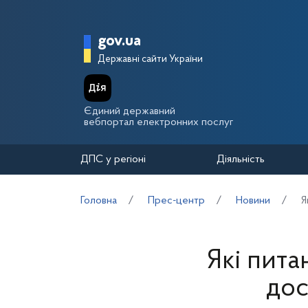
Перейти до основного вмісту
Головна сторінка Держа
gov.ua
Державні сайти України
Єдиний державний
вебпортал електронних послуг
ДПС у регіоні
Діяльність
Головна
Прес-центр
Новини
Я
Які пита
дос