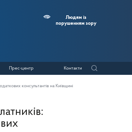
Людям із
порушенням зору
Прес-центр
Контакти
одаткових консультантів на Київщині
латників:
ових