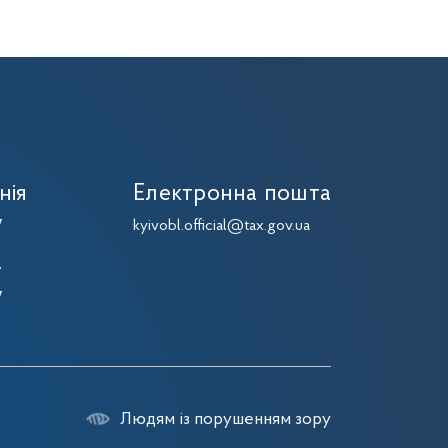
нія
Електронна пошта
7
kyivobl.official@tax.gov.ua
7
7
7
Людям із порушенням зору