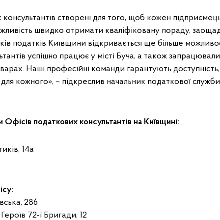
консультантів створені для того, щоб кожен підприємец
жливість швидко отримати кваліфіковану пораду, заощад
иків податків Київщини відкривається ще більше можливо
тантів успішно працює у місті Буча, а також запрацювал
оварах. Наші професійні команди гарантують доступність,
й для кожного», – підкреслив начальник податкової служб
 Офісів податкових консультантів на Київщині:
тиків, 14а
ісу:
ївська, 286
 Героїв 72-ї Бригади, 12