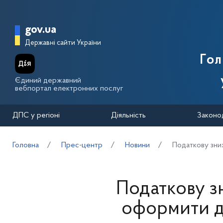
Перейти до основного вмісту
Головна сторінка Державної п
gov.ua
Державні сайти України
Го
Єдиний державний
вебпортал електронних послуг
ДПС у регіоні
Діяльність
Законо
Головна
Прес-центр
Новини
Податкову зниж
Податкову з
оформити до