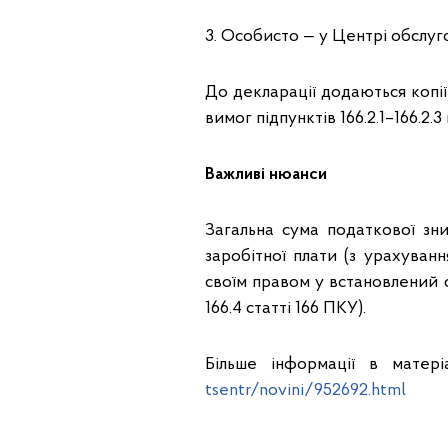
3. Особисто — у Центрі обслуг
До декларації додаються копії
вимог підпунктів 166.2.1–166.2.3
Важливі нюанси
Загальна сума податкової зн
заробітної плати (з урахуван
своїм правом у встановлений с
166.4 статті 166 ПКУ).
Більше інформації в матер
tsentr/novini/952692.html