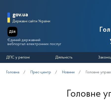
Перейти до основного вмісту
Головна сторінка Державної п
gov.ua
Державні сайти України
Го
Єдиний державний
вебпортал електронних послуг
ДПС у регіоні
Діяльність
Законо
Головна
Прес-центр
Новини
Головне управл
Головне у