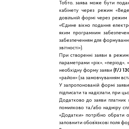
Тобто, заява може бути пода
кабінету через режим «Веде
довільній формі через режим
«Єдине вікно подання електро
яким програмним забезпеченн
забезпеченням для формування
звітності»).
При створенні заяви в режимі
параметрами «рік», «період», 
необхідну форму заяви
(F/J 1
«район» (за замовчуванням вст
У запропонованій формі заяви
підписати та надіслати, при ц
Додатково до заяви платник 
помилково та/або надміру сп
«Додатки» потрібно обрати о
заповнити обов’язкові поля фо