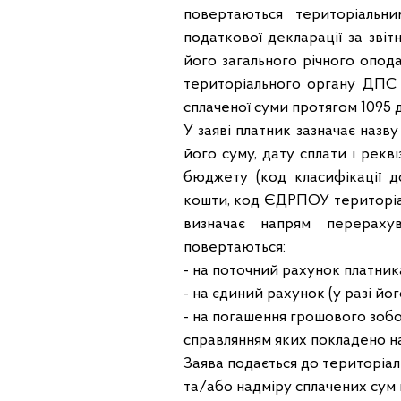
повертаються територіальн
податкової декларації за зві
його загального річного опода
територіального органу ДПС 
сплаченої суми протягом 1095 дн
У заяві платник зазначає назв
його суму, дату сплати і рек
бюджету (код класифікації 
кошти, код ЄДРПОУ територіаль
визначає напрям перераху
повертаються:
- на поточний рахунок платника
- на єдиний рахунок (у разі йо
- на погашення грошового зобо
справлянням яких покладено н
Заява подається до територіал
та/або надміру сплачених сум г