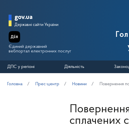
Перейти до основного вмісту
Головна сторінка Державної п
gov.ua
Державні сайти України
Го
Єдиний державний
вебпортал електронних послуг
ДПС у регіоні
Діяльність
Законо
Головна
Прес-центр
Новини
Повернення по
Повернення
сплачених с