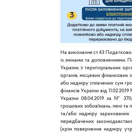
На виконання ст.43 Податковог
із змінами та доповненнями, 
України, її територіальних орг
органів, місцевих фінансових 
або надміру сплачених сум гро
фінансів України від 11.02.201
України 08.04.2019 за № 37
грошових зобов'язань, пені та
та/або надміру зарахованих 
передбачених законодавством
(крім повернення надміру утр