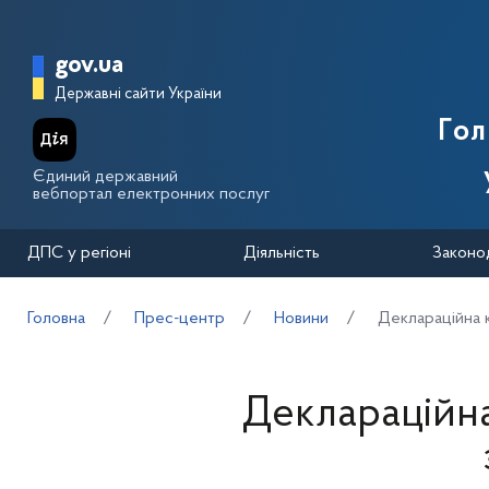
Перейти до основного вмісту
Головна сторінка Державної п
gov.ua
Державні сайти України
Го
Єдиний державний
вебпортал електронних послуг
ДПС у регіоні
Діяльність
Законо
Головна
Прес-центр
Новини
Деклараційна 
Деклараційна