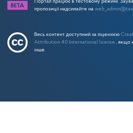
Портал працює в тестовому режимі. Заув
пропозиції надсилайте на
web_admin@tax.
Весь контент доступний за ліцензією
Crea
Attribution 4.0 International license
, якщо 
інше.