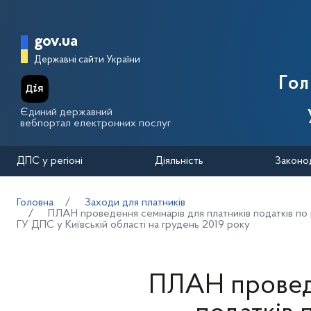
Перейти до основного вмісту
Головна сторінка Державної п
gov.ua
Державні сайти України
Го
Єдиний державний
вебпортал електронних послуг
ДПС у регіоні
Діяльність
Законо
Головна
Заходи для платників
ПЛАН проведення семінарів для платників податків по 
ГУ ДПС у Київській області на грудень 2019 року
ПЛАН проведе